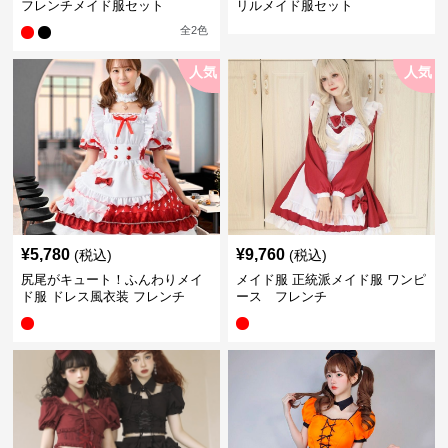
フレンチメイド服セット
リルメイド服セット
全
2
色
人気
人気
¥
5,780
¥
9,760
(税込)
(税込)
尻尾がキュート！ふんわりメイ
メイド服 正統派メイド服 ワンピ
ド服 ドレス風衣装 フレンチ
ース フレンチ