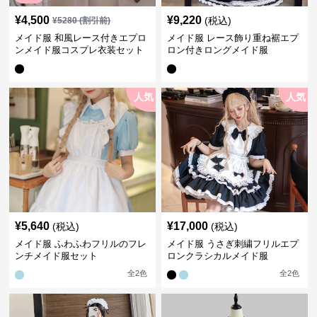
¥
4,500
¥
9,220
(税込)
¥
5280
(割引前)
メイド服 和風レース付きエプロ
メイド服 レース飾り重ね裾エプ
ンメイド服コスプレ衣装セット
ロン付きロングメイド服
人気
人気
¥
5,640
¥
17,000
(税込)
(税込)
メイド服 ふわふわフリルのフレ
メイド服 うさぎ刺繍フリルエプ
ンチメイド服セット
ロンクラシカルメイド服
全
2
色
全
2
色