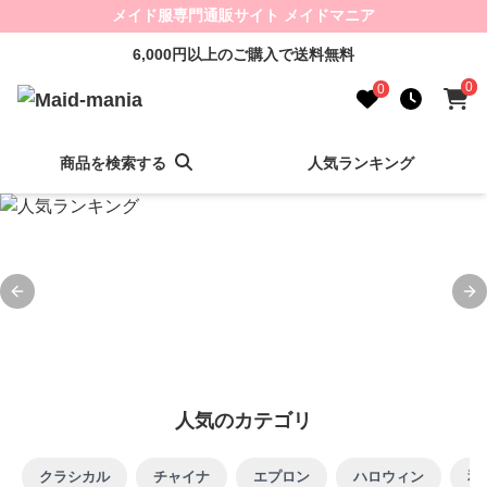
メイド服専門通販サイト メイドマニア
6,000円以上のご購入で送料無料
0
0
商品を検索する
人気ランキング
Previous slide
Ne
人気のカテゴリ
クラシカル
チャイナ
エプロン
ハロウィン
和