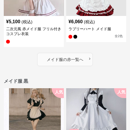
¥
5,100
¥
6,060
(税込)
(税込)
二次元風 赤メイド服 フリル付き
ラブリーハート メイド服
コスプレ衣装
全
2
色
›
メイド服
の
赤
一覧へ
メイド服 黒
人気
人気