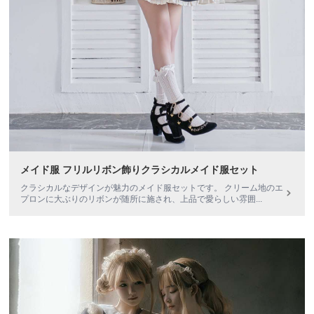
メイド服 フリルリボン飾りクラシカルメイド服セット
クラシカルなデザインが魅力のメイド服セットです。 クリーム地のエ
プロンに大ぶりのリボンが随所に施され、上品で愛らしい雰囲
...