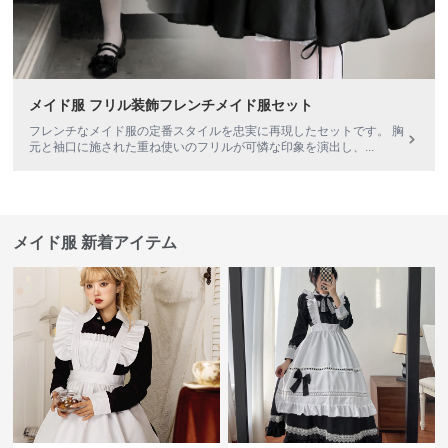
メイド服 フリル装飾フレンチメイド服セット
フレンチなメイド服の定番スタイルを忠実に再現したセットです。 胸
元と袖口に施された重ね使いのフリルが可憐な印象を演出し、
...
メイド服 新着アイテム