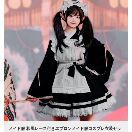
メイド服 和風レース付きエプロンメイド服コスプレ衣装セッ