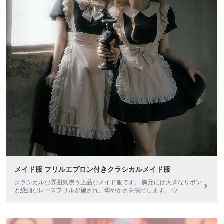
メイド服 フリルエプロン付きクラシカルメイド服
クラシカルな雰囲気漂う上品なメイド服です。 胸元には大きなリボン
と繊細なレースフリルが施され、华やかさを演出します。 ウ
...