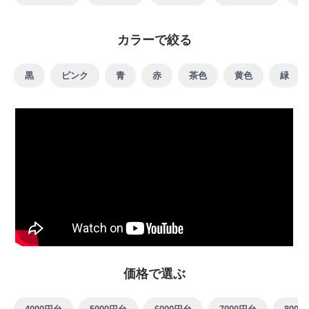
カラーで絞る
黒
ピンク
青
赤
茶色
黄色
緑
価格で選ぶ