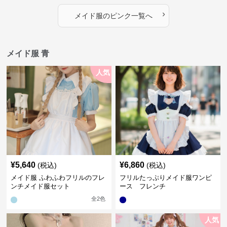
›
メイド服
の
ピンク
一覧へ
メイド服 青
人気
¥
5,640
¥
6,860
(税込)
(税込)
メイド服 ふわふわフリルのフレ
フリルたっぷりメイド服ワンピ
ンチメイド服セット
ース フレンチ
全
2
色
人気