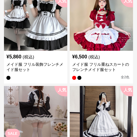
人気
人気
¥
5,860
¥
6,500
(税込)
(税込)
メイド服 フリル装飾フレンチメ
メイド服 フリル重ねスカートの
イド服セット
フレンチメイド服セット
全
2
色
人気
人気
SALE