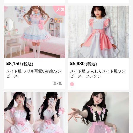
人気
¥
8,150
¥
5,680
(税込)
(税込)
メイド服 フリル可愛い桃色ワン
メイド服 ふんわりメイド風ワン
ピース
ピース フレンチ
全
2
色