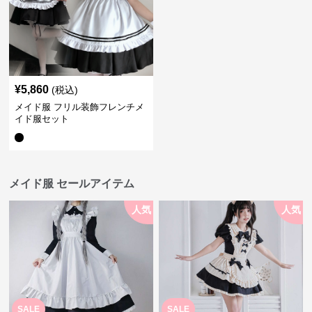
¥
5,860
(税込)
メイド服 フリル装飾フレンチメ
イド服セット
メイド服 セールアイテム
人気
人気
SALE
SALE