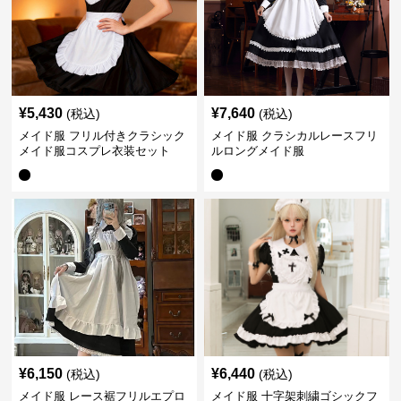
¥
5,430
¥
7,640
(税込)
(税込)
メイド服 フリル付きクラシック
メイド服 クラシカルレースフリ
メイド服コスプレ衣装セット
ルロングメイド服
¥
6,150
¥
6,440
(税込)
(税込)
メイド服 レース裾フリルエプロ
メイド服 十字架刺繍ゴシックフ