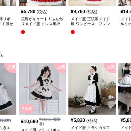
¥
5,780
¥
9,760
¥
14,
(税込)
(税込)
球リボ
尻尾がキュート！ふんわ
メイド服 正統派メイド
メイ
イド服セ
りメイド服 ドレス風衣
服 ワンピース フレン
ルリ
装 フレンチ
チ
ップ
ム
人気
人気
人気
SALE
¥
13350
(割引
¥
5,820
¥
5,8
(税込)
割引前)
¥
10,680
前)
付きエ
メイド服 クラシカルフ
メイ
メイド服 フリルリボン