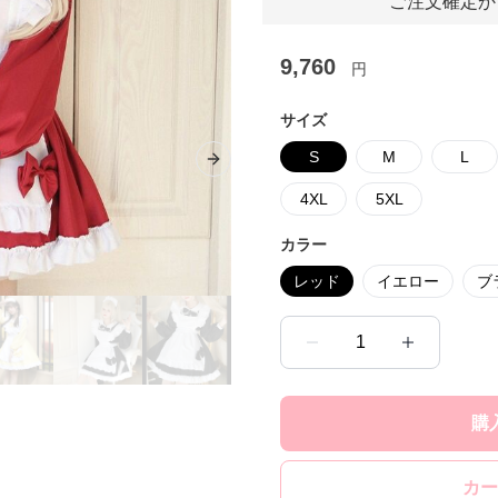
ご注文確定か
9,760
円
サイズ
S
M
L
Next slide
4XL
5XL
カラー
レッド
イエロー
ブ
1
購
カー