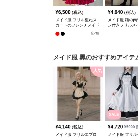
¥
6,500
¥
4,640
(税込)
(税込)
メイド服 フリル重ねス
メイド服 猫の肉
カートのフレンチメイド
ン付きフリルメ
服セット
ット
全
2
色
メイド服
黒
のおすすめアイテ
人気
SALE
¥
4,140
¥
4,720
(税込)
¥
5900
(
メイド服 フリルエプロ
メイド服 フリル