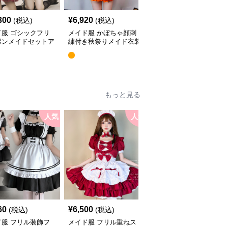
300
¥
6,920
¥
7,620
(税込)
(税込)
(税込)
ド服 ゴシックフリ
メイド服 かぼちゃ顔刺
ゴシックフリルメイド服
ボンメイドセットア
繍付き秋祭りメイド衣装
セット
もっと見る
人気
人気
人
SALE
60
¥
6,500
¥
4,500
(税込)
(税込)
¥
5280
(割引前)
ド服 フリル装飾フ
メイド服 フリル重ねス
メイド服 和風レース付