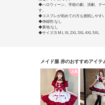
◆ハロウィーン、学校の劇、演劇、テ
す。
◆コスプレが初めての方も挑戦しやすい
◆伸縮性:なし
◆裏地:なし
◆サイズ:S M L XL 2XL 3XL 4XL 5XL
メイド服
赤
のおすすめアイテ
人気