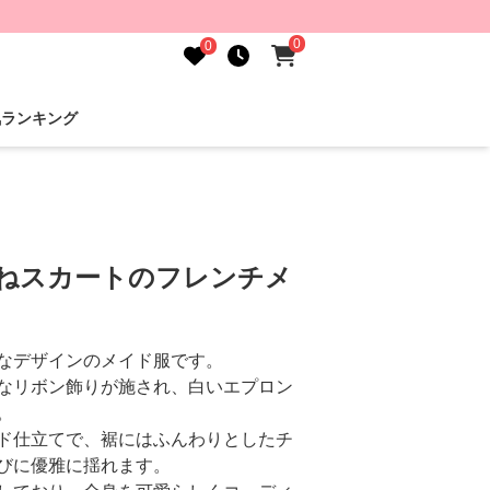
0
0
気ランキング
重ねスカートのフレンチメ
なデザインのメイド服です。
なリボン飾りが施され、白いエプロン
。
ド仕立てで、裾にはふんわりとしたチ
びに優雅に揺れます。