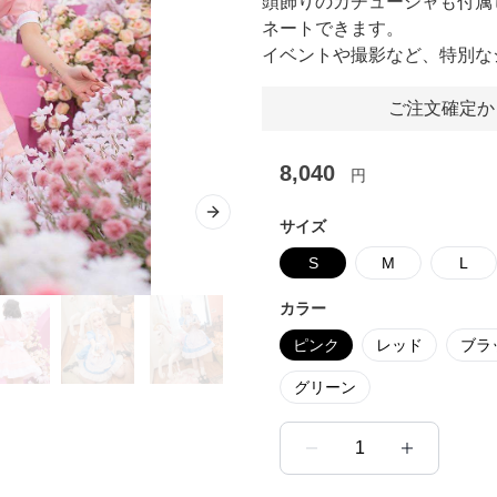
頭飾りのカチューシャも付属
ネートできます。
イベントや撮影など、特別な
ご注文確定か
8,040
円
Next slide
サイズ
S
M
L
カラー
ピンク
レッド
ブラ
グリーン
1