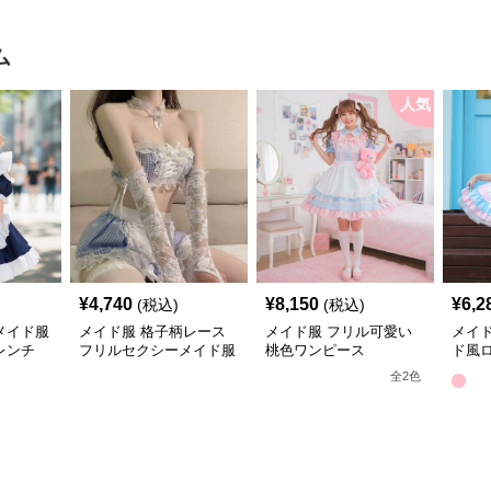
ム
人気
¥
4,740
¥
8,150
¥
6,2
(税込)
(税込)
メイド服
メイド服 格子柄レース
メイド服 フリル可愛い
メイ
レンチ
フリルセクシーメイド服
桃色ワンピース
ド風
七点セット
フレ
全
2
色