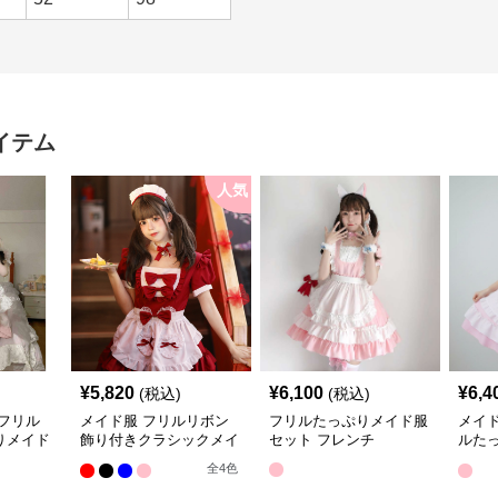
イテム
人気
¥
5,820
¥
6,100
¥
6,4
(税込)
(税込)
フリル
メイド服 フリルリボン
フリルたっぷりメイド服
メイ
りメイド
飾り付きクラシックメイ
セット フレンチ
ルた
ド服セット
ド服
全
4
色