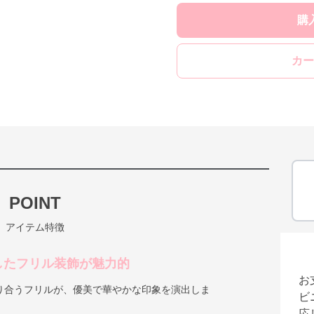
購
カー
POINT
アイテム特徴
したフリル装飾が魅力的
お
り合うフリルが、優美で華やかな印象を演出しま
ビ
応