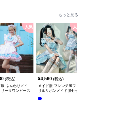
もっと見る
人気
人気
人
80
¥
4,560
¥
4,530
(税込)
(税込)
(税込)
ド服 ふんわりメイ
メイド服 フレンチ風フ
メイド服 クラシカル長
ロリータワンピース
リルリボンメイド服セッ
袖エプロン付き執事風衣
ンチ
ト
装セット
全
3
色