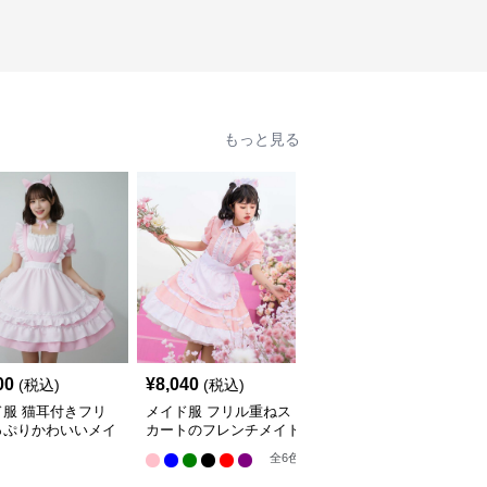
もっと見る
人
00
¥
8,040
¥
8,150
(税込)
(税込)
(税込)
ド服 猫耳付きフリ
メイド服 フリル重ねス
メイド服 フリル可愛い
っぷりかわいいメイ
カートのフレンチメイド
桃色ワンピース
セット
服
全
2
色
全
6
色