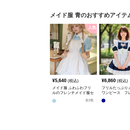
メイド服
青
のおすすめアイテ
人気
¥
5,640
¥
6,860
(税込)
(税込)
メイド服 ふわふわフリ
フリルたっぷり
ルのフレンチメイド服セ
ワンピース フ
ット
全
2
色