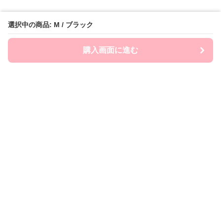
選択中の商品: M / ブラック
購入画面に進む
Maid-mania
について
会社概要