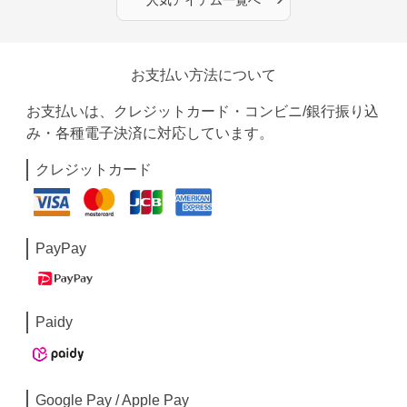
人気アイテム一覧へ
お支払い方法について
お支払いは、クレジットカード・コンビニ/銀行振り込
み・各種電子決済に対応しています。
クレジットカード
PayPay
Paidy
Google Pay / Apple Pay