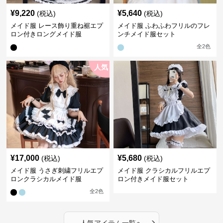
¥
9,220
¥
5,640
(税込)
(税込)
メイド服 レース飾り重ね裾エプ
メイド服 ふわふわフリルのフレ
ロン付きロングメイド服
ンチメイド服セット
全
2
色
人気
¥
17,000
¥
5,680
(税込)
(税込)
メイド服 うさぎ刺繍フリルエプ
メイド服 クラシカルフリルエプ
ロンクラシカルメイド服
ロン付きメイド服セット
全
2
色
›