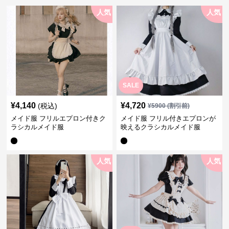
人気
人気
SALE
¥
4,140
¥
4,720
(税込)
¥
5900
(割引前)
メイド服 フリルエプロン付きク
メイド服 フリル付きエプロンが
ラシカルメイド服
映えるクラシカルメイド服
人気
人気