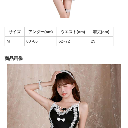
サイズ
アンダー(cm)
ウエスト(cm)
着丈(cm)
M
60~66
62~72
29
商品画像