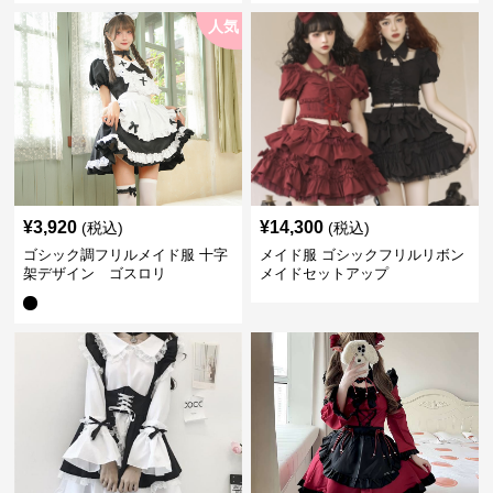
人気
¥
3,920
¥
14,300
(税込)
(税込)
ゴシック調フリルメイド服 十字
メイド服 ゴシックフリルリボン
架デザイン ゴスロリ
メイドセットアップ