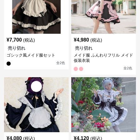
¥
7,700
¥
4,980
(税込)
(税込)
売り切れ
売り切れ
ゴシック風メイド服セット
メイド服 ふんわりフリル メイド
仮装衣装
全
2
色
全
2
色
¥
4,080
¥
4,120
(税込)
(税込)