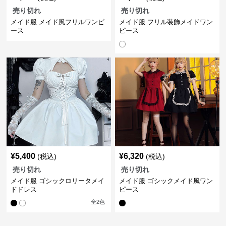
売り切れ
売り切れ
メイド服 メイド風フリルワンピ
メイド服 フリル装飾メイドワン
ース
ピース
¥
5,400
¥
6,320
(税込)
(税込)
売り切れ
売り切れ
メイド服 ゴシックロリータメイ
メイド服 ゴシックメイド風ワン
ドドレス
ピース
全
2
色