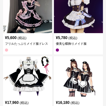
¥
5,600
¥
5,780
(税込)
(税込)
フリルたっぷりメイド服ドレス
優美な蝶飾りメイド服
¥
17,960
¥
16,180
(税込)
(税込)