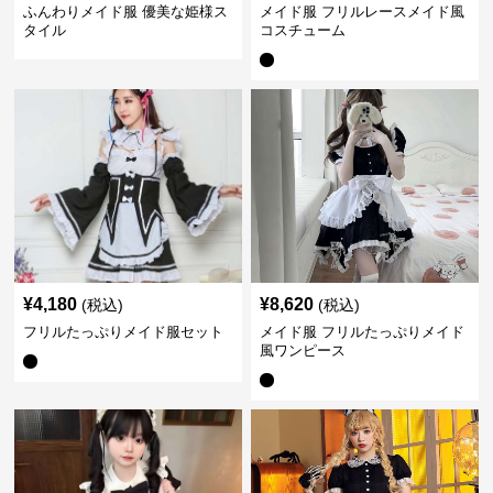
ふんわりメイド服 優美な姫様ス
メイド服 フリルレースメイド風
タイル
コスチューム
¥
4,180
¥
8,620
(税込)
(税込)
フリルたっぷりメイド服セット
メイド服 フリルたっぷりメイド
風ワンピース