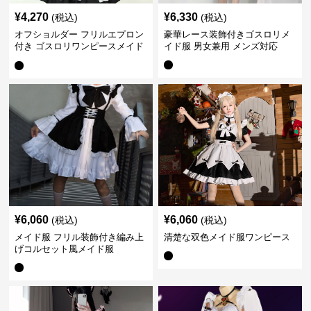
¥
4,270
¥
6,330
(税込)
(税込)
オフショルダー フリルエプロン
豪華レース装飾付きゴスロリメ
付き ゴスロリワンピースメイド
イド服 男女兼用 メンズ対応
服 男女兼用 メンズ対応
¥
6,060
¥
6,060
(税込)
(税込)
メイド服 フリル装飾付き編み上
清楚な双色メイド服ワンピース
げコルセット風メイド服