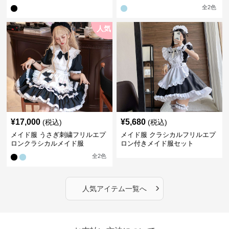
全
2
色
人気
¥
17,000
¥
5,680
(税込)
(税込)
メイド服 うさぎ刺繍フリルエプ
メイド服 クラシカルフリルエプ
ロンクラシカルメイド服
ロン付きメイド服セット
全
2
色
›
人気アイテム一覧へ