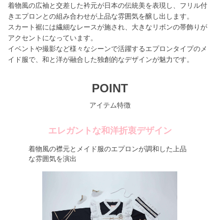
着物風の広袖と交差した衿元が日本の伝統美を表現し、フリル付
きエプロンとの組み合わせが上品な雰囲気を醸し出します。
スカート裾には繊細なレースが施され、大きなリボンの帯飾りが
アクセントになっています。
イベントや撮影など様々なシーンで活躍するエプロンタイプのメ
イド服で、和と洋が融合した独創的なデザインが魅力です。
POINT
アイテム特徴
エレガントな和洋折衷デザイン
着物風の襟元とメイド服のエプロンが調和した上品
な雰囲気を演出