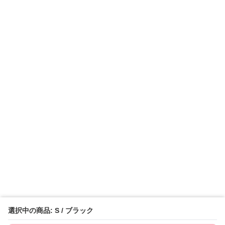
選択中の商品: S / ブラック