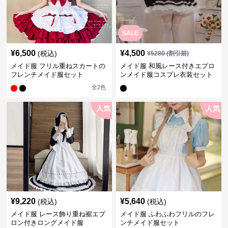
SALE
¥
6,500
¥
4,500
(税込)
¥
5280
(割引前)
メイド服 フリル重ねスカートの
メイド服 和風レース付きエプロ
フレンチメイド服セット
ンメイド服コスプレ衣装セット
全
2
色
人気
人気
¥
9,220
¥
5,640
(税込)
(税込)
メイド服 レース飾り重ね裾エプ
メイド服 ふわふわフリルのフレ
ロン付きロングメイド服
ンチメイド服セット