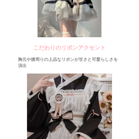
こだわりのリボンアクセント
胸元や腰周りの上品なリボンが甘さと可愛らしさを
演出