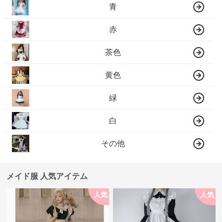
青
赤
茶色
黄色
緑
白
その他
メイド服 人気アイテム
人気
人気