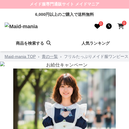
メイド服専門通販サイト メイドマニア
6,000円以上のご購入で送料無料
0
0
商品を検索する
人気ランキング
Maid-mania TOP
›
青の一覧
›
フリルたっぷりメイド服ワンピース