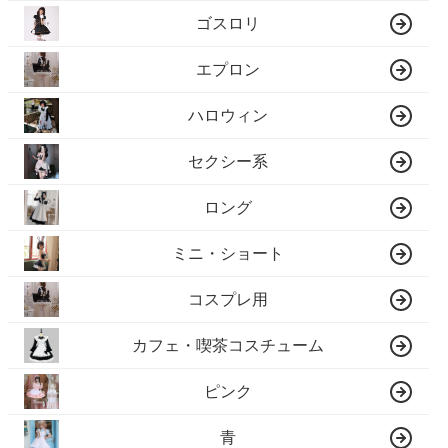
ゴスロリ
エプロン
ハロウィン
セクシー系
ロング
ミニ・ショート
コスプレ用
カフェ・喫茶コスチューム
ピンク
青