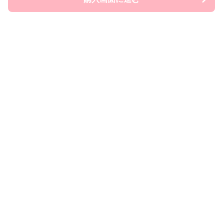
Maid-mania
について
会社概要
利用規約
プライバシー