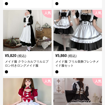
人気
人気
¥
5,820
¥
5,860
(税込)
(税込)
メイド服 クラシカルフリルエプ
メイド服 フリル装飾フレンチメ
ロン付きロングメイド服
イド服セット
人気
人気