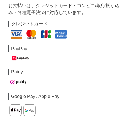
お支払いは、クレジットカード・コンビニ/銀行振り込
み・各種電子決済に対応しています。
クレジットカード
PayPay
Paidy
Google Pay / Apple Pay