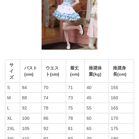
サ
バスト
ウエス
着丈
推奨体
推奨身
イ
(cm)
ト(cm)
(cm)
重(kg)
長(cm)
ズ
S
84
70
71
40
155
M
88
74
73
45
160
L
92
78
75
55
165
XL
100
86
78
60
170
2XL
105
92
81
65
175
3XL
110
97
83
70
180