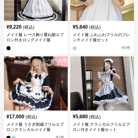
¥
9,220
¥
5,640
(税込)
(税込)
メイド服 レース飾り重ね裾エプ
メイド服 ふわふわフリルのフレ
ロン付きロングメイド服
ンチメイド服セット
全
2
色
人気
¥
17,000
¥
5,680
(税込)
(税込)
メイド服 うさぎ刺繍フリルエプ
メイド服 クラシカルフリルエプ
ロンクラシカルメイド服
ロン付きメイド服セット
全
2
色