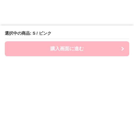
選択中の商品: S / ピンク
購入画面に進む
Maid-mania
について