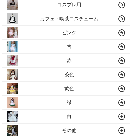
コスプレ用
カフェ・喫茶コスチューム
ピンク
青
赤
茶色
黄色
緑
白
その他