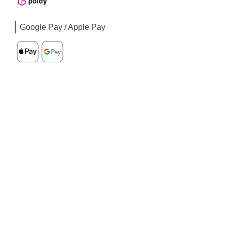
Google Pay / Apple Pay