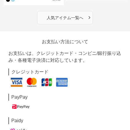
›
人気アイテム一覧へ
お支払い方法について
お支払いは、クレジットカード・コンビニ/銀行振り込
み・各種電子決済に対応しています。
クレジットカード
PayPay
Paidy