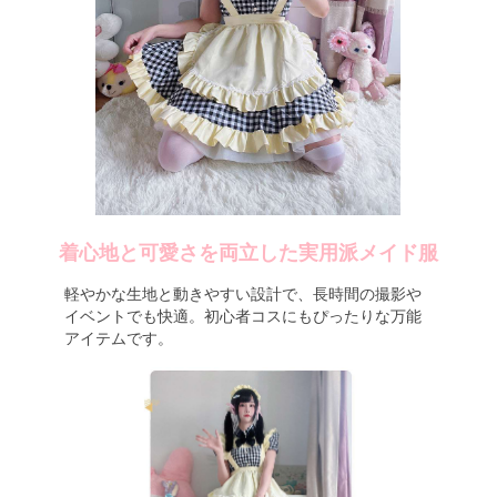
着心地と可愛さを両立した実用派メイド服
軽やかな生地と動きやすい設計で、長時間の撮影や
イベントでも快適。初心者コスにもぴったりな万能
アイテムです。