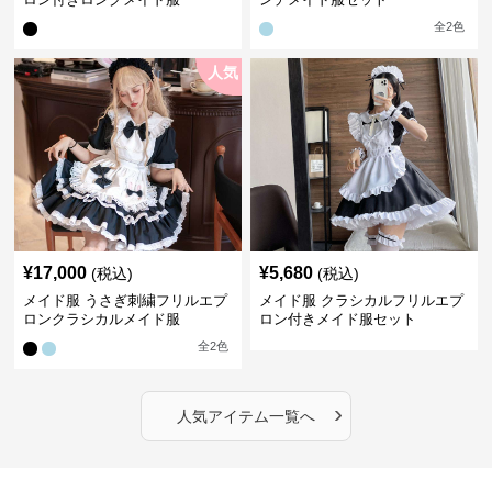
全
2
色
人気
¥
17,000
¥
5,680
(税込)
(税込)
メイド服 うさぎ刺繍フリルエプ
メイド服 クラシカルフリルエプ
ロンクラシカルメイド服
ロン付きメイド服セット
全
2
色
›
人気アイテム一覧へ