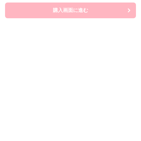
購入画面に進む
Maid-mania
について
会社概要
利用規約