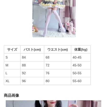
サイズ
バスト(cm)
ウエスト(cm)
体重(kg)
S
84
68
40-45
M
88
72
45-50
L
92
76
50-55
XL
96
80
55-60
商品画像