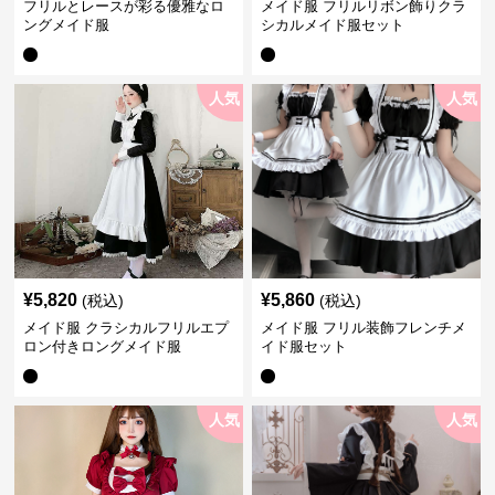
フリルとレースが彩る優雅なロ
メイド服 フリルリボン飾りクラ
ングメイド服
シカルメイド服セット
人気
人気
¥
5,820
¥
5,860
(税込)
(税込)
メイド服 クラシカルフリルエプ
メイド服 フリル装飾フレンチメ
ロン付きロングメイド服
イド服セット
人気
人気