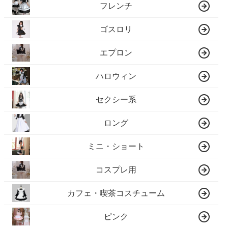
フレンチ
ゴスロリ
エプロン
ハロウィン
セクシー系
ロング
ミニ・ショート
コスプレ用
カフェ・喫茶コスチューム
ピンク