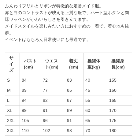
ふんわりフリルとリボンが特徴的な定番メイド服。
赤と白のコントラストが映える上質な服で、ハート型ボタンと肉
球ワッペンがかわいらしさを引き立てます。
メイドスタイルを楽しみたい方におすすめの一着で、着心地も抜
群。
イベントはもちろん日常使いにも最適です。
サ
バスト
ウエス
着丈
推奨体
推奨身
イ
(cm)
ト(cm)
(cm)
重(kg)
長(cm)
ズ
S
84
72
83
40
155
M
89
77
85
45
160
L
94
82
87
55
165
XL
99
91
89
60
170
2XL
105
96
91
65
175
3XL
110
102
93
70
180