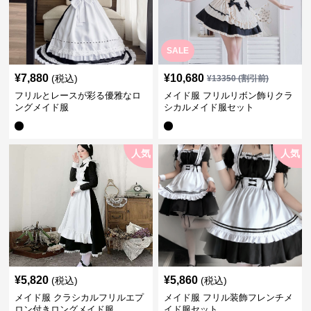
SALE
¥
7,880
¥
10,680
(税込)
¥
13350
(割引前)
フリルとレースが彩る優雅なロ
メイド服 フリルリボン飾りクラ
ングメイド服
シカルメイド服セット
人気
人気
¥
5,820
¥
5,860
(税込)
(税込)
メイド服 クラシカルフリルエプ
メイド服 フリル装飾フレンチメ
ロン付きロングメイド服
イド服セット