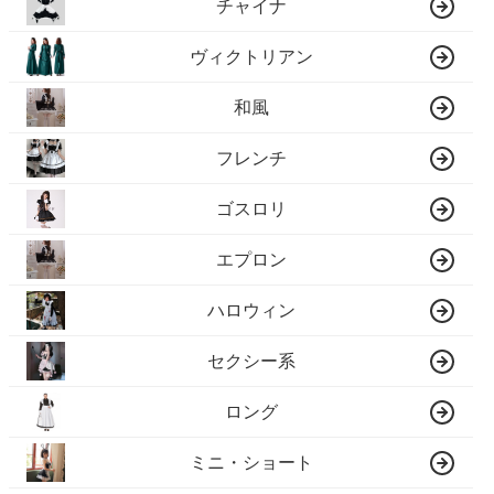
チャイナ
ヴィクトリアン
和風
フレンチ
ゴスロリ
エプロン
ハロウィン
セクシー系
ロング
ミニ・ショート