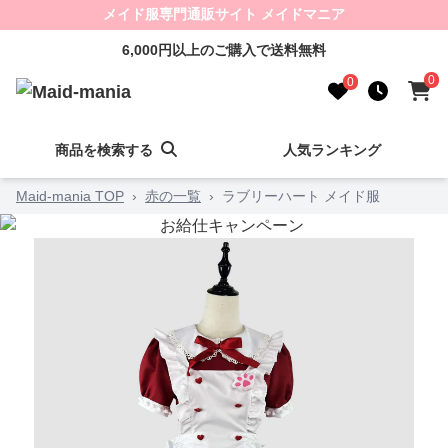
メイド服専門通販サイト メイドマニア
6,000円以上のご購入で送料無料
0
0
商品を検索する
人気ランキング
Maid-mania TOP
›
赤の一覧
›
ラブリーハート メイド服