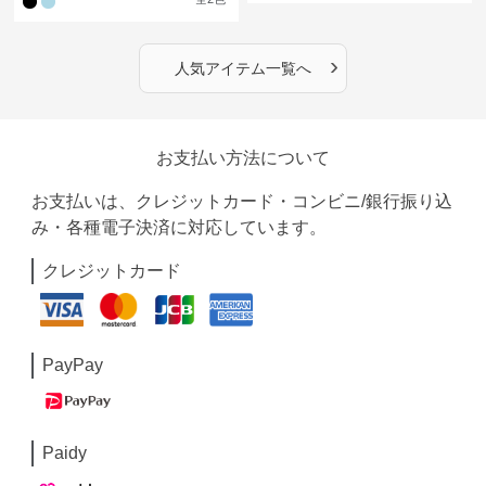
›
人気アイテム一覧へ
お支払い方法について
お支払いは、クレジットカード・コンビニ/銀行振り込
み・各種電子決済に対応しています。
クレジットカード
PayPay
Paidy