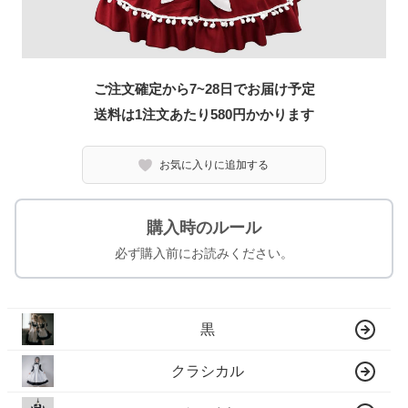
ご注文確定から7~28日でお届け予定
送料は1注文あたり
580
円かかります
お気に入りに追加する
購入時のルール
必ず購入前にお読みください。
黒
クラシカル