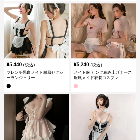
¥
5,440
¥
5,240
(税込)
(税込)
フレンチ黒白メイド服風セクシ
メイド服 ピンク編み上げナース
ーランジェリー
服風メイド衣装コスプレ