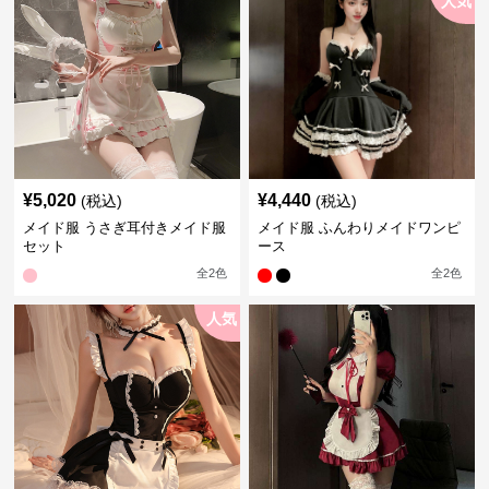
人気
¥
5,020
¥
4,440
(税込)
(税込)
メイド服 うさぎ耳付きメイド服
メイド服 ふんわりメイドワンピ
セット
ース
全
2
色
全
2
色
人気