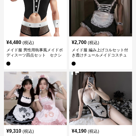
¥
4,480
¥
2,700
(税込)
(税込)
メイド服 男性用執事風メイドボ
メイド服 編み上げコルセット付
ディスーツ四点セット セクシ
き透けチュールメイドコスチュ
ー系
ーム セクシー系
¥
9,310
¥
4,190
(税込)
(税込)