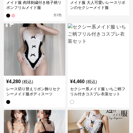
メイド服 肉球刺繍付き格子柄リ
メイド服 大人可愛いレースリボ
ボンフリルメイド服
ンのセクシーメイド服
全
2
色
¥
4,280
¥
4,460
(税込)
(税込)
レース切り替えリボン飾りセク
セクシー系メイド服 いちご柄フ
シーメイド服ボディスーツ
リル付きコスプレ衣装セット