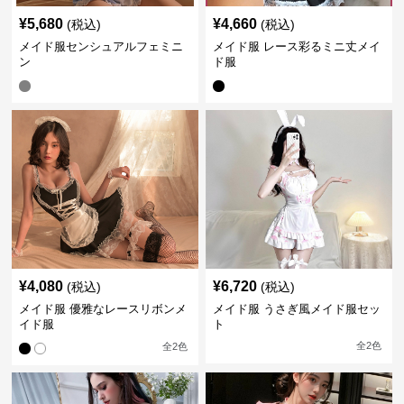
¥
5,680
¥
4,660
(税込)
(税込)
メイド服センシュアルフェミニ
メイド服 レース彩るミニ丈メイ
ン
ド服
¥
4,080
¥
6,720
(税込)
(税込)
メイド服 優雅なレースリボンメ
メイド服 うさぎ風メイド服セッ
イド服
ト
全
2
色
全
2
色