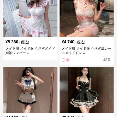
¥
5,360
¥
4,740
(税込)
(税込)
メイド服 メイド服 うさぎメイド
メイド服 メイド服 うさぎ風レー
姫袖ワンピース
スメイドドレス
全
2
色