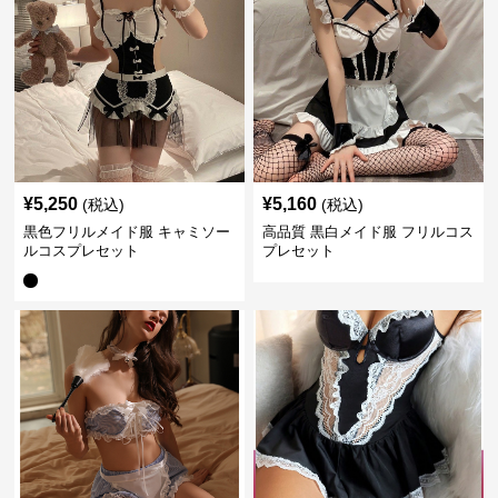
¥
5,250
¥
5,160
(税込)
(税込)
黒色フリルメイド服 キャミソー
高品質 黒白メイド服 フリルコス
ルコスプレセット
プレセット