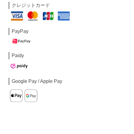
クレジットカード
PayPay
Paidy
Google Pay / Apple Pay