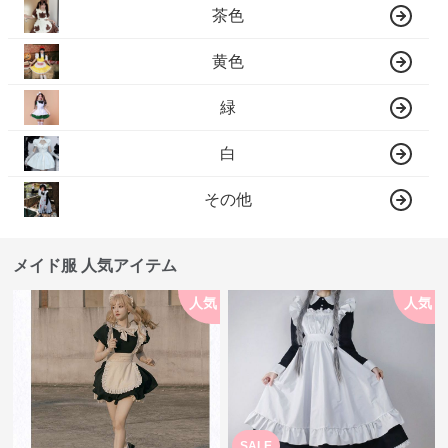
茶色
黄色
緑
白
その他
メイド服 人気アイテム
人気
人気
SALE