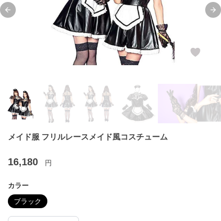
Previous slide
Ne
メイド服 フリルレースメイド風コスチューム
16,180
円
カラー
ブラック