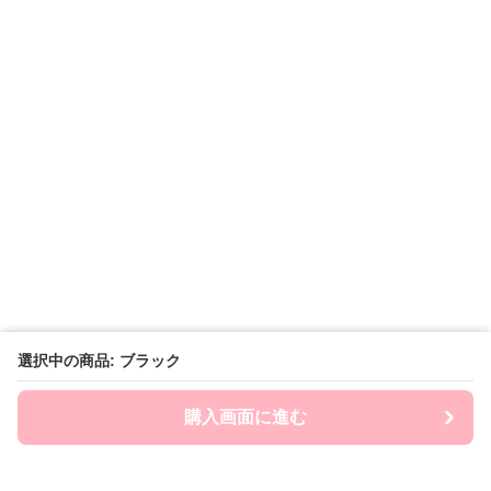
選択中の商品: ブラック
購入画面に進む