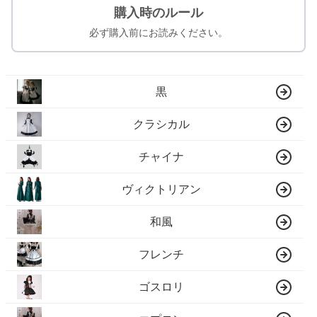
購入時のルール
必ず購入前にお読みください。
黒
クラシカル
チャイナ
ヴィクトリアン
和風
フレンチ
ゴスロリ