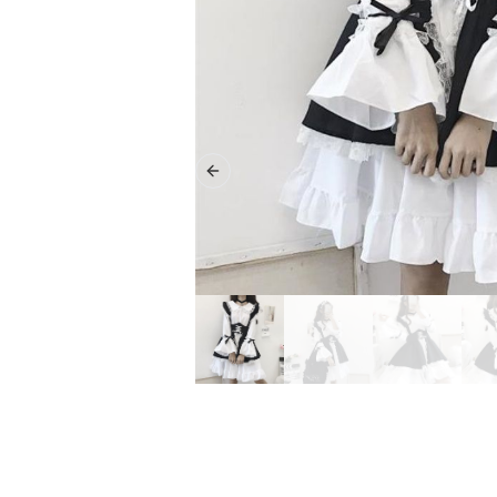
Previous slide