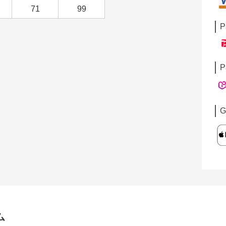
71
99
P
P
G
ム