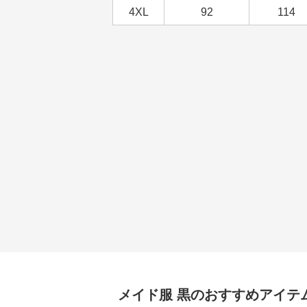
4XL
92
114
メイド服
黒
のおすすめアイテ