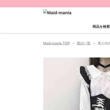
商品を検索
Maid-mania TOP
›
黒の一覧
›
黒と白