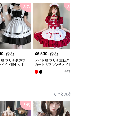
人気
人気
人
SALE
60
¥
6,500
¥
4,500
(税込)
(税込)
¥
5280
(割引前)
ド服 フリル装飾フ
メイド服 フリル重ねス
メイド服 和風レース付
チメイド服セット
カートのフレンチメイド
きエプロンメイド服コス
服セット
プレ衣装セット
全
2
色
もっと見る
人気