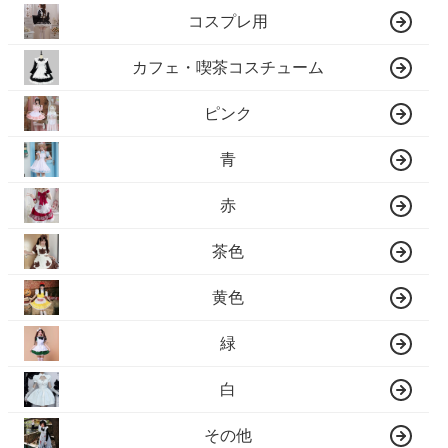
コスプレ用
カフェ・喫茶コスチューム
ピンク
青
赤
茶色
黄色
緑
白
その他