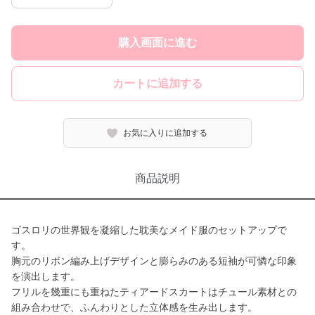
購入画面に進む
カートに追加する
お気に入りに追加する
商品説明
ゴスロリの世界観を凝縮した耽美なメイド服のセットアップで
す。
胸元のリボン編み上げデザインと膨らみのある短袖が可憐な印象
を演出します。
フリルを幾重にも重ねたティアードスカートはチュール素材との
組み合わせで、ふんわりとした立体感を生み出します。