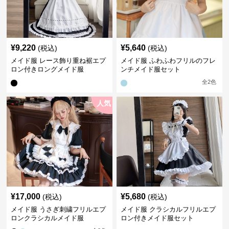
¥
9,220
¥
5,640
(税込)
(税込)
メイド服 レース飾り重ね裾エプ
メイド服 ふわふわフリルのフレ
ロン付きロングメイド服
ンチメイド服セット
全
2
色
人気
¥
17,000
¥
5,680
(税込)
(税込)
メイド服 うさぎ刺繍フリルエプ
メイド服 クラシカルフリルエプ
ロンクラシカルメイド服
ロン付きメイド服セット