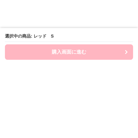
選択中の商品: レッド S
購入画面に進む
Maid-mania
について