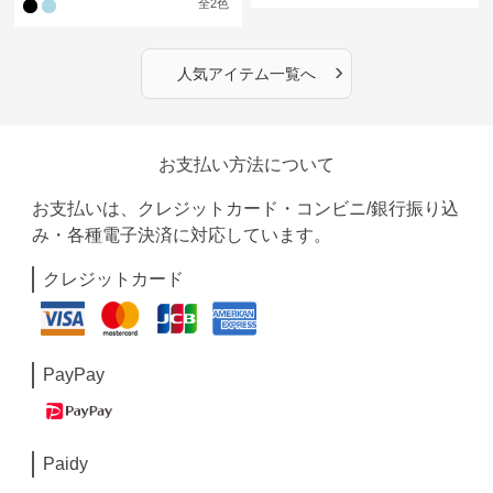
全
2
色
›
人気アイテム一覧へ
お支払い方法について
お支払いは、クレジットカード・コンビニ/銀行振り込
み・各種電子決済に対応しています。
クレジットカード
PayPay
Paidy