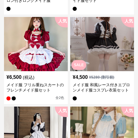
ロン付きロングメイド服
イド服セット
人気
人気
SALE
¥
6,500
¥
4,500
(税込)
¥
5280
(割引前)
メイド服 フリル重ねスカートの
メイド服 和風レース付きエプロ
フレンチメイド服セット
ンメイド服コスプレ衣装セット
全
2
色
人気
人気