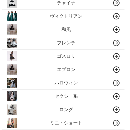
チャイナ
ヴィクトリアン
和風
フレンチ
ゴスロリ
エプロン
ハロウィン
セクシー系
ロング
ミニ・ショート