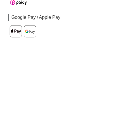
Google Pay / Apple Pay