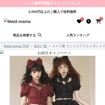
メイド服専門通販サイト メイドマニア
6,000円以上のご購入で送料無料
0
0
商品を検索する
人気ランキング
Maid-mania TOP
›
赤の一覧
›
メイド服 ゴシックフリルリボンメ