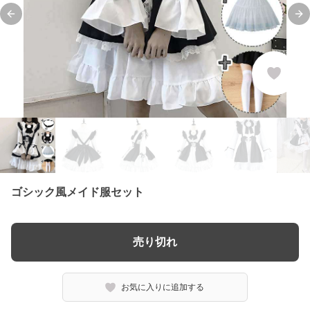
Previous slide
Ne
ゴシック風メイド服セット
売り切れ
お気に入りに追加する