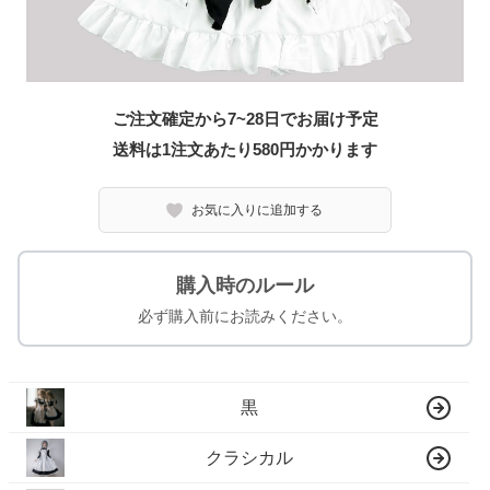
ご注文確定から7~28日でお届け予定
送料は1注文あたり
580
円かかります
お気に入りに追加する
購入時のルール
必ず購入前にお読みください。
黒
クラシカル