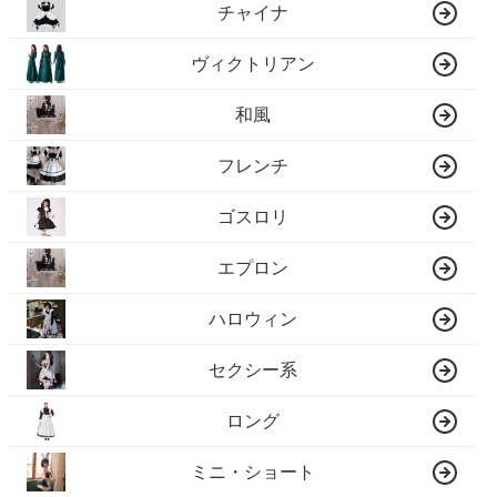
チャイナ
ヴィクトリアン
和風
フレンチ
ゴスロリ
エプロン
ハロウィン
セクシー系
ロング
ミニ・ショート