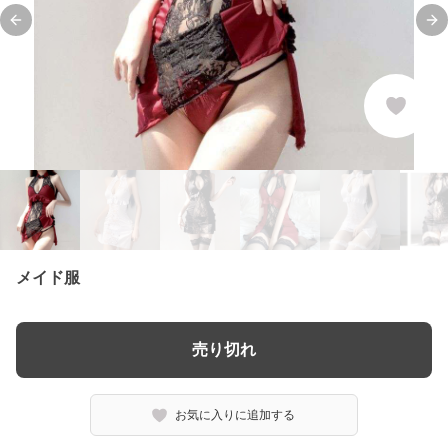
Previous slide
Ne
メイド服
売り切れ
お気に入りに追加する