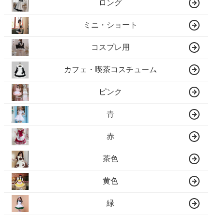
ロング
ミニ・ショート
コスプレ用
カフェ・喫茶コスチューム
ピンク
青
赤
茶色
黄色
緑