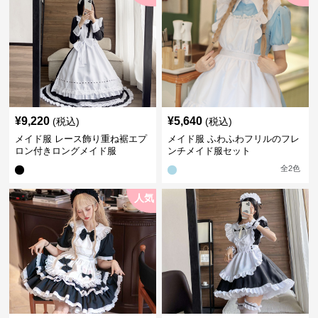
¥
9,220
¥
5,640
(税込)
(税込)
メイド服 レース飾り重ね裾エプ
メイド服 ふわふわフリルのフレ
ロン付きロングメイド服
ンチメイド服セット
全
2
色
人気