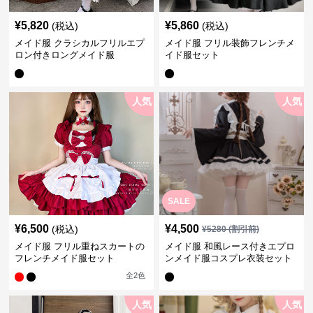
¥
5,820
¥
5,860
(税込)
(税込)
メイド服 クラシカルフリルエプ
メイド服 フリル装飾フレンチメ
ロン付きロングメイド服
イド服セット
人気
人気
SALE
¥
6,500
¥
4,500
(税込)
¥
5280
(割引前)
メイド服 フリル重ねスカートの
メイド服 和風レース付きエプロ
フレンチメイド服セット
ンメイド服コスプレ衣装セット
全
2
色
人気
人気