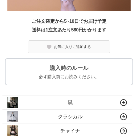
ご注文確定から5~10日でお届け予定
送料は1注文あたり
580
円かかります
お気に入りに追加する
購入時のルール
必ず購入前にお読みください。
黒
クラシカル
チャイナ