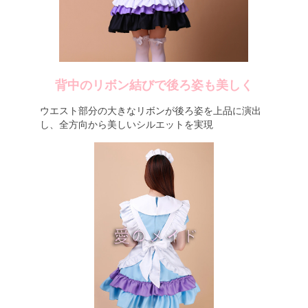
背中のリボン結びで後ろ姿も美しく
ウエスト部分の大きなリボンが後ろ姿を上品に演出
し、全方向から美しいシルエットを実現