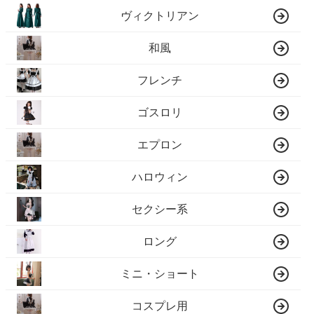
ヴィクトリアン
和風
フレンチ
ゴスロリ
エプロン
ハロウィン
セクシー系
ロング
ミニ・ショート
コスプレ用