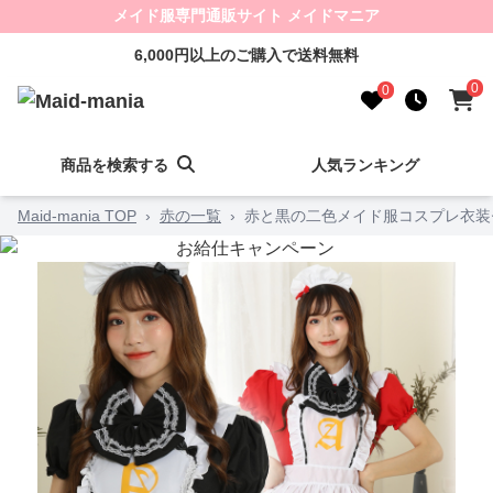
メイド服専門通販サイト メイドマニア
6,000円以上のご購入で送料無料
0
0
商品を検索する
人気ランキング
Maid-mania TOP
›
赤の一覧
›
赤と黒の二色メイド服コスプレ衣装