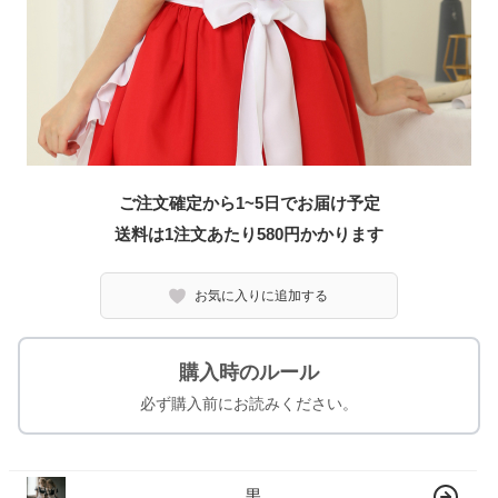
ご注文確定から1~5日でお届け予定
送料は1注文あたり
580
円かかります
お気に入りに追加する
購入時のルール
必ず購入前にお読みください。
黒