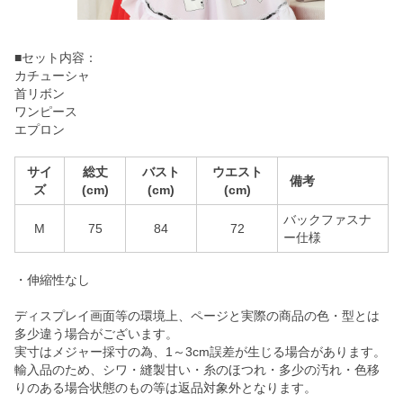
■セット内容：
カチューシャ
首リボン
ワンピース
エプロン
サイ
総丈
バスト
ウエスト
備考
ズ
(cm)
(cm)
(cm)
バックファスナ
M
75
84
72
ー仕様
・伸縮性なし
ディスプレイ画面等の環境上、ページと実際の商品の色・型とは
多少違う場合がございます。
実寸はメジャー採寸の為、1～3cm誤差が生じる場合があります。
輸入品のため、シワ・縫製甘い・糸のほつれ・多少の汚れ・色移
りのある場合状態のもの等は返品対象外となります。