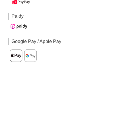
Paidy
Google Pay / Apple Pay