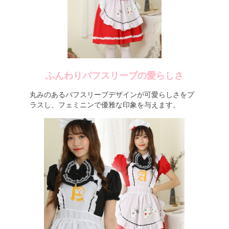
ふんわりパフスリーブの愛らしさ
丸みのあるパフスリーブデザインが可愛らしさをプ
ラスし、フェミニンで優雅な印象を与えます。