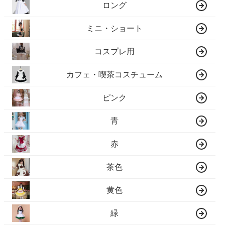
ロング
ミニ・ショート
コスプレ用
カフェ・喫茶コスチューム
ピンク
青
赤
茶色
黄色
緑