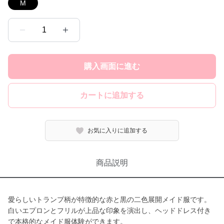
M
1
購入画面に進む
カートに追加する
お気に入りに追加する
商品説明
愛らしいトランプ柄が特徴的な赤と黒の二色展開メイド服です。
白いエプロンとフリルが上品な印象を演出し、ヘッドドレス付き
で本格的なメイド服体験ができます。