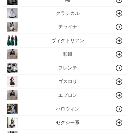
クラシカル
チャイナ
ヴィクトリアン
和風
フレンチ
ゴスロリ
エプロン
ハロウィン
セクシー系