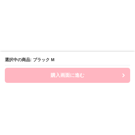
選択中の商品: ブラック M
購入画面に進む