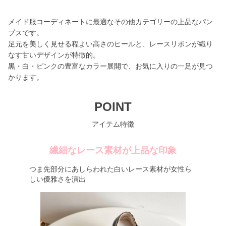
メイド服コーディネートに最適なその他カテゴリーの上品なパン
プスです。
足元を美しく見せる程よい高さのヒールと、レースリボンが織り
なす甘いデザインが特徴的。
黒・白・ピンクの豊富なカラー展開で、お気に入りの一足が見つ
かります。
POINT
アイテム特徴
繊細なレース素材が上品な印象
つま先部分にあしらわれた白いレース素材が女性ら
しい優雅さを演出