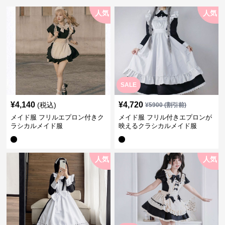
人気
人気
SALE
¥
4,140
¥
4,720
(税込)
¥
5900
(割引前)
メイド服 フリルエプロン付きク
メイド服 フリル付きエプロンが
ラシカルメイド服
映えるクラシカルメイド服
人気
人気