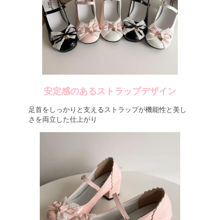
安定感のあるストラップデザイン
足首をしっかりと支えるストラップが機能性と美し
さを両立した仕上がり