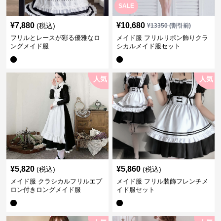
SALE
¥
7,880
¥
10,680
(税込)
¥
13350
(割引前)
フリルとレースが彩る優雅なロ
メイド服 フリルリボン飾りクラ
ングメイド服
シカルメイド服セット
人気
人気
¥
5,820
¥
5,860
(税込)
(税込)
メイド服 クラシカルフリルエプ
メイド服 フリル装飾フレンチメ
ロン付きロングメイド服
イド服セット