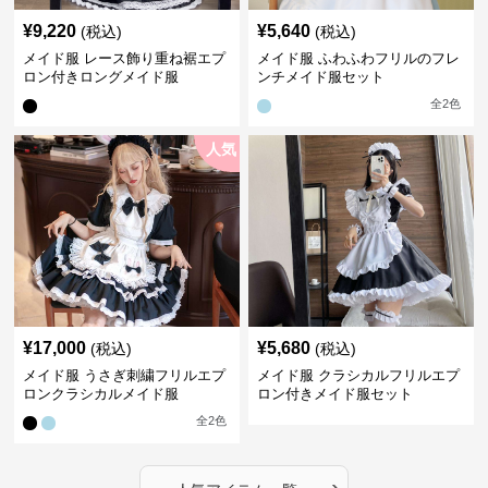
¥
9,220
¥
5,640
(税込)
(税込)
メイド服 レース飾り重ね裾エプ
メイド服 ふわふわフリルのフレ
ロン付きロングメイド服
ンチメイド服セット
全
2
色
人気
¥
17,000
¥
5,680
(税込)
(税込)
メイド服 うさぎ刺繍フリルエプ
メイド服 クラシカルフリルエプ
ロンクラシカルメイド服
ロン付きメイド服セット
全
2
色
›