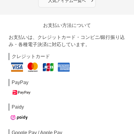
人気アイテム一覧へ
お支払い方法について
お支払いは、クレジットカード・コンビニ/銀行振り込
み・各種電子決済に対応しています。
クレジットカード
PayPay
Paidy
Google Pay / Apple Pay