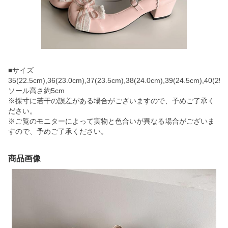
■サイズ
35(22.5cm),36(23.0cm),37(23.5cm),38(24.0cm),39(24.5cm),40(25.
ソール高さ約5cm
※採寸に若干の誤差がある場合がございますので、予めご了承く
ださい。
※ご覧のモニターによって実物と色合いが異なる場合がございま
すので、予めご了承ください。
商品画像