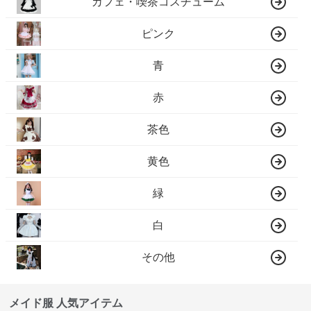
カフェ・喫茶コスチューム
ピンク
青
赤
茶色
黄色
緑
白
その他
メイド服 人気アイテム