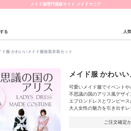
メイド服専門通販サイト メイドマニア
する
人
イド服 かわいいメイド服仮装衣装セット
メイド服 かわい
可愛いメイド服でイベントや
不思議の国のアリス風デザイ
エプロンドレスとワンピース
大人女性の魅力を引き出すレ
ご注文確定か