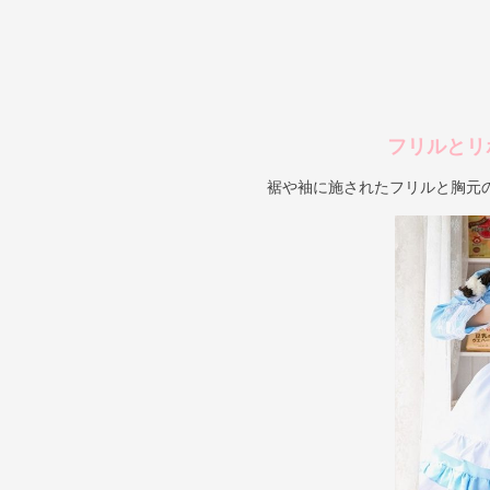
フリルとリ
裾や袖に施されたフリルと胸元