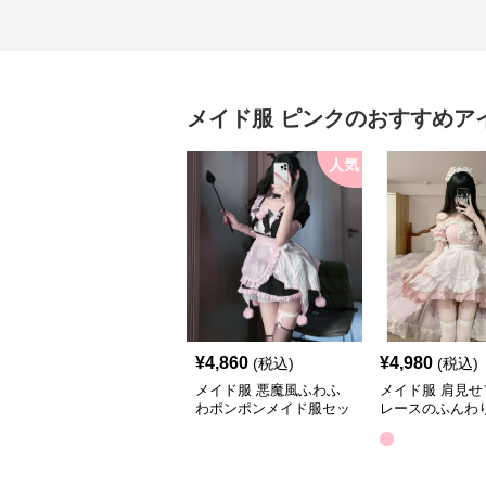
メイド服
ピンク
のおすすめア
人気
¥
4,860
¥
4,980
(税込)
(税込)
メイド服 悪魔風ふわふ
メイド服 肩見せ
わポンポンメイド服セッ
レースのふんわ
ト
服ワンピース