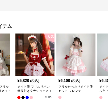
イテム
人気
¥
5,820
¥
6,100
¥
6,4
(税込)
(税込)
フリル
メイド服 フリルリボン
フリルたっぷりメイド服
メイ
りメイド
飾り付きクラシックメイ
セット フレンチ
ルた
ド服セット
ド服
全
4
色