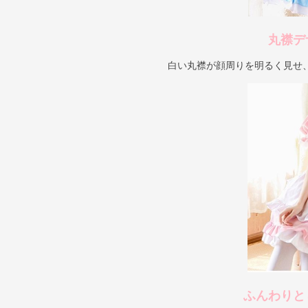
丸襟デ
白い丸襟が顔周りを明るく見せ
ふんわりと