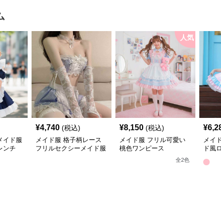
ム
人気
¥
4,740
¥
8,150
¥
6,2
(税込)
(税込)
メイド服
メイド服 格子柄レース
メイド服 フリル可愛い
メイ
レンチ
フリルセクシーメイド服
桃色ワンピース
ド風
七点セット
フレ
全
2
色