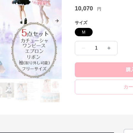
10,070
円
サイズ
Next slide
M
1
購
カー