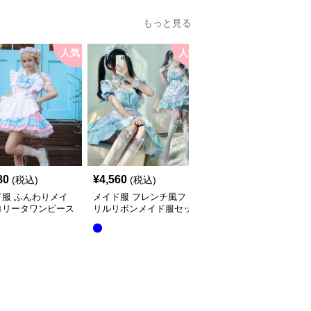
もっと見る
人気
人気
人
80
¥
4,560
¥
4,530
(税込)
(税込)
(税込)
ド服 ふんわりメイ
メイド服 フレンチ風フ
メイド服 クラシカル長
ロリータワンピース
リルリボンメイド服セッ
袖エプロン付き執事風衣
ンチ
ト
装セット
全
3
色