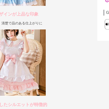
G
ザインが上品な印象
、清楚で品のある仕上がりに
したシルエットが特徴的