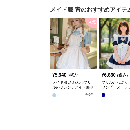
メイド服
青
のおすすめアイテ
人気
¥
5,640
¥
6,860
(税込)
(税込)
メイド服 ふわふわフリ
フリルたっぷり
ルのフレンチメイド服セ
ワンピース フ
ット
全
2
色