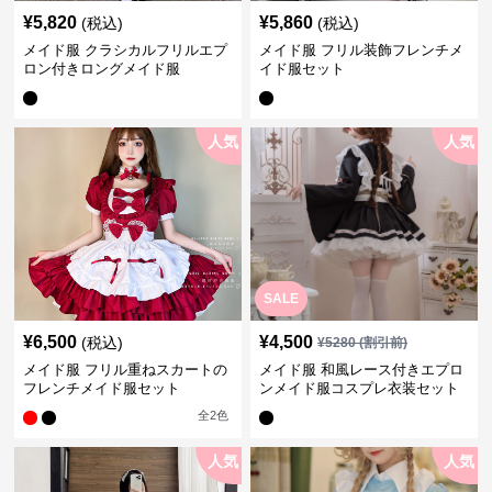
¥
5,820
¥
5,860
(税込)
(税込)
メイド服 クラシカルフリルエプ
メイド服 フリル装飾フレンチメ
ロン付きロングメイド服
イド服セット
人気
人気
SALE
¥
6,500
¥
4,500
(税込)
¥
5280
(割引前)
メイド服 フリル重ねスカートの
メイド服 和風レース付きエプロ
フレンチメイド服セット
ンメイド服コスプレ衣装セット
全
2
色
人気
人気