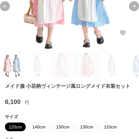
Previous slide
Ne
メイド服 小花柄ヴィンテージ風ロングメイド衣装セット
6,100
円
サイズ
120cm
140cm
150cm
130cm
110cm