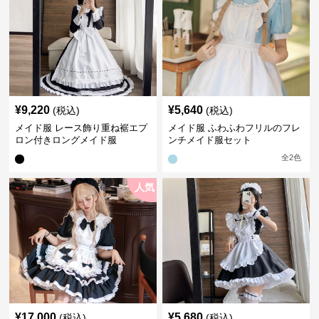
¥
9,220
¥
5,640
(税込)
(税込)
メイド服 レース飾り重ね裾エプ
メイド服 ふわふわフリルのフレ
ロン付きロングメイド服
ンチメイド服セット
全
2
色
人気
¥
17,000
¥
5,680
(税込)
(税込)