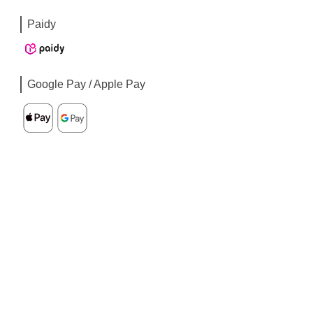
Paidy
Google Pay / Apple Pay