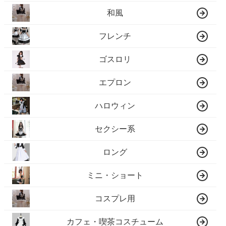
和風
フレンチ
ゴスロリ
エプロン
ハロウィン
セクシー系
ロング
ミニ・ショート
コスプレ用
カフェ・喫茶コスチューム