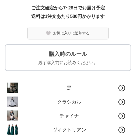
ご注文確定から7~28日でお届け予定
送料は1注文あたり
580
円かかります
お気に入りに追加する
購入時のルール
必ず購入前にお読みください。
黒
クラシカル
チャイナ
ヴィクトリアン