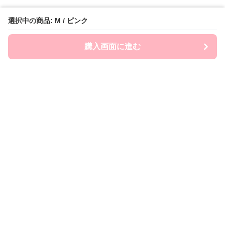
選択中の商品: M / ピンク
購入画面に進む
Maid-mania
について
会社概要