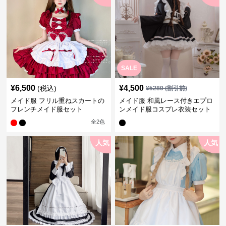
SALE
¥
6,500
¥
4,500
(税込)
¥
5280
(割引前)
メイド服 フリル重ねスカートの
メイド服 和風レース付きエプロ
フレンチメイド服セット
ンメイド服コスプレ衣装セット
全
2
色
人気
人気