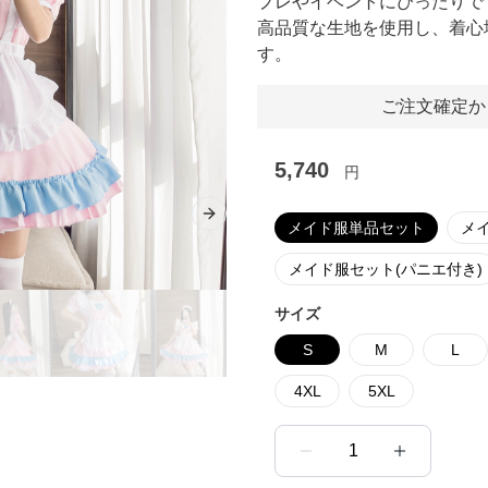
プレやイベントにぴったりで
高品質な生地を使用し、着心
す。
ご注文確定か
5,740
円
Next slide
メイド服単品セット
メ
メイド服セット(パニエ付き)
サイズ
S
M
L
4XL
5XL
1