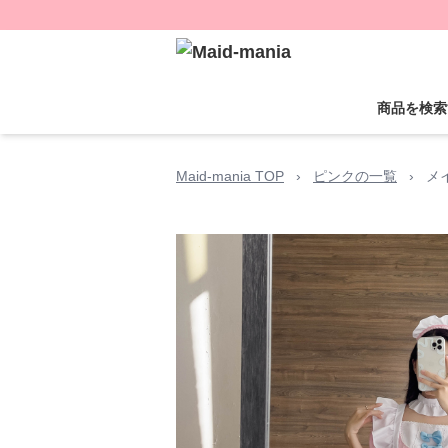
商品を検索
Maid-mania TOP
›
ピンクの一覧
›
メ