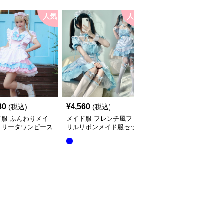
人気
人気
人
80
¥
4,560
¥
4,530
(税込)
(税込)
(税込)
ド服 ふんわりメイ
メイド服 フレンチ風フ
メイド服 クラシカル長
ロリータワンピース
リルリボンメイド服セッ
袖エプロン付き執事風衣
ンチ
ト
装セット
全
3
色