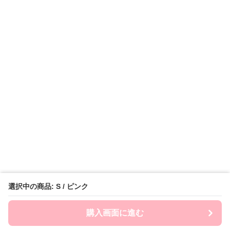
選択中の商品: S / ピンク
購入画面に進む