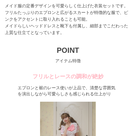
メイド服の定番デザインを可愛らしく仕上げた衣装セットです。
フリルたっぷりのエプロンと広がるスカートが特徴的な服で、ピ
ンクをアクセントに取り入れることも可能。
メイドらしいヘッドドレスと靴下も付属し、細部までこだわった
上質な仕立てとなっています。
POINT
アイテム特徴
フリルとレースの調和が絶妙
エプロンと裾のレース使いが上品で、清楚な雰囲気
を演出しながら可愛らしさも感じられる仕上がり