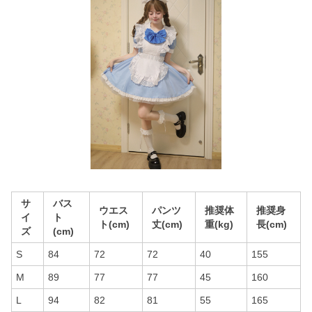
サ
バス
ウエス
パンツ
推奨体
推奨身
イ
ト
ト(cm)
丈(cm)
重(kg)
長(cm)
ズ
(cm)
S
84
72
72
40
155
M
89
77
77
45
160
L
94
82
81
55
165
XL
99
91
84
60
170