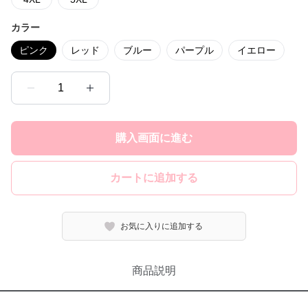
カラー
ピンク
レッド
ブルー
パープル
イエロー
1
購入画面に進む
カートに追加する
お気に入りに追加する
商品説明