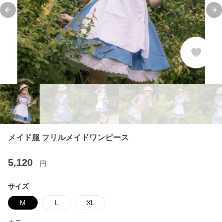
Previous slide
Ne
メイド服 フリルメイドワンピース
5,120
円
サイズ
M
L
XL