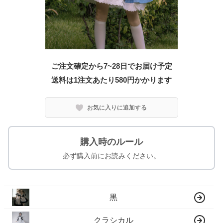
ご注文確定から7~28日でお届け予定
送料は1注文あたり
580
円かかります
お気に入りに追加する
購入時のルール
必ず購入前にお読みください。
黒
クラシカル