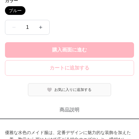
カラー
ブルー
1
購入画面に進む
カートに追加する
お気に入りに追加する
商品説明
優雅な水色のメイド服は、定番デザインに魅力的な装飾を加えた