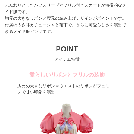
ふんわりとしたパフスリーブとフリル付きスカートが特徴的なメ
イド服です。
胸元の大きなリボンと腰元の編み上げデザインがポイントです。
付属のうさ耳カチューシャと靴下で、さらに可愛らしさを演出で
きるメイド服ピンクです。
POINT
アイテム特徴
愛らしいリボンとフリルの装飾
胸元の大きなリボンやウエストのリボンがフェミニ
ンで甘い印象を演出