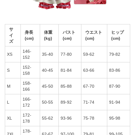
サ
身長
体重
バスト
ウエスト
ヒップ
イ
(cm)
(kg)
(cm)
(cm)
(cm)
ズ
146-
XS
35-40
77-80
59-62
79-82
152
152-
S
40-45
81-84
63-66
83-86
158
158-
M
45-50
85-88
67-70
87-90
166
166-
L
50-55
89-92
71-74
91-94
172
172-
XL
55-62
93-96
75-78
95-98
178
178-
2XL
62-67
97-100
79-81
99-105