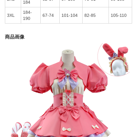
184
184-
3XL
67-74
101-104
82-85
105-110
190
商品画像