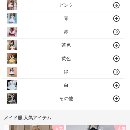
ピンク
青
赤
茶色
黄色
緑
白
その他
メイド服 人気アイテム
人気
人気