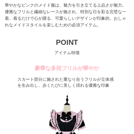
華やかなピンクのメイド服は、魅力を引き立てる上品さが魅力。
優雅なフリルと繊細なレースが施され、特別な日を彩る完璧な一
着。着るだけで心が躍る、可愛らしいデザインが印象的。おしゃ
れなメイドスタイルを楽しむための必須アイテム。
POINT
アイテム特徴
豪華な多段フリルが華やか
スカート部分に施された重なり合うフリルが立体感
を生み出し、歩くたびに美しく揺れる優雅な印象