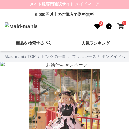
メイド服専門通販サイト メイドマニア
6,000円以上のご購入で送料無料
0
0
商品を検索する
人気ランキング
Maid-mania TOP
›
ピンクの一覧
›
フリルレース リボンメイド服