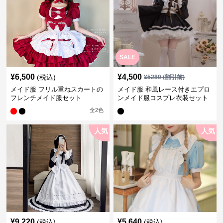
SALE
¥
6,500
¥
4,500
(税込)
¥
5280
(割引前)
メイド服 フリル重ねスカートの
メイド服 和風レース付きエプロ
フレンチメイド服セット
ンメイド服コスプレ衣装セット
全
2
色
人気
人気
¥
9,220
¥
5,640
(税込)
(税込)