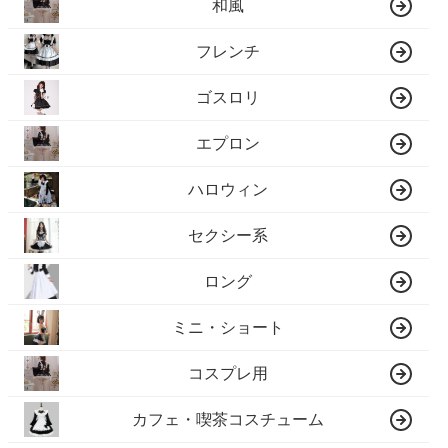
和風
フレンチ
ゴスロリ
エプロン
ハロウィン
セクシー系
ロング
ミニ・ショート
コスプレ用
カフェ・喫茶コスチューム