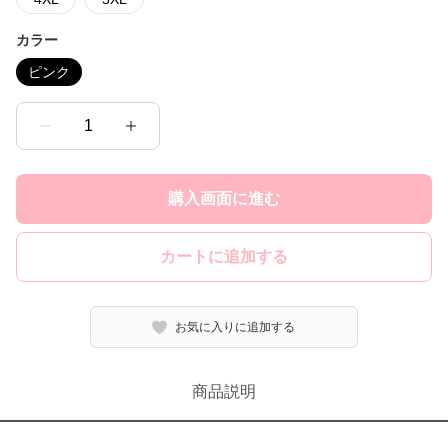
カラー
ピンク
1
購入画面に進む
カートに追加する
お気に入りに追加する
商品説明