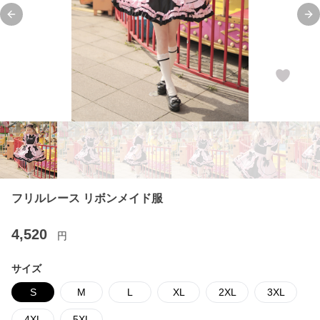
Previous slide
Ne
フリルレース リボンメイド服
4,520
円
サイズ
S
M
L
XL
2XL
3XL
4XL
5XL