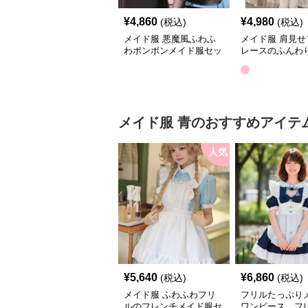
¥
4,860
¥
4,980
(税込)
(税込)
メイド服 悪魔風ふわふ
メイド服 肩見せ
わポンポンメイド服セッ
レースのふんわ
ト
服ワンピース
メイド服
青
のおすすめアイテ
人気
¥
5,640
¥
6,860
(税込)
(税込)
メイド服 ふわふわフリ
フリルたっぷり
ルのフレンチメイド服セ
ワンピース フ