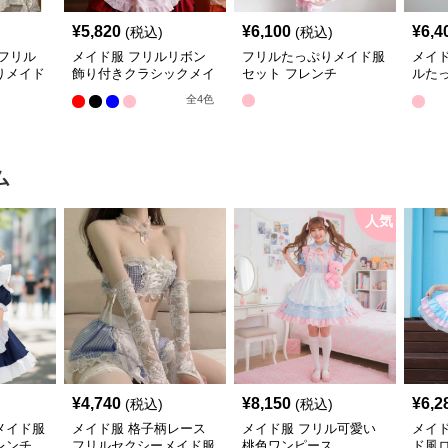
¥
5,820
¥
6,100
¥
6,4
(税込)
(税込)
フリル
メイド服 フリルリボン
フリルたっぷりメイド服
メイ
りメイド
飾り付きクラシックメイ
セット フレンチ
ルた
ド服セット
ド服
全
4
色
ム
人気
¥
4,740
¥
8,150
¥
6,2
(税込)
(税込)
メイド服
メイド服 格子柄レース
メイド服 フリル可愛い
メイ
レンチ
フリルセクシーメイド服
桃色ワンピース
ド風