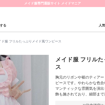
メイド服専門通販サイト メイドマニア
する
人
イド服 フリルたっぷりメイド風ワンピース
メイド服 フリル
ス
胸元のリボンや裾のティアー
ピースです。やわらかな色合
マンティックな雰囲気を演出
飾も施されており、細部まで