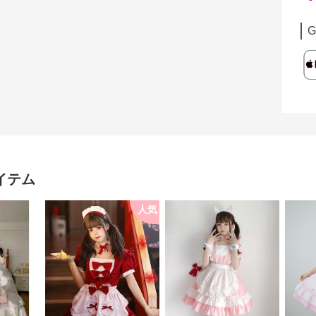
G
イテム
人気