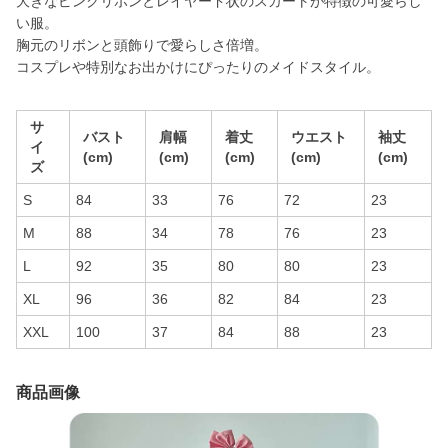
大きなピンクリボンとレイヤード状のスカートが特徴の可愛らし
い服。
胸元のリボンと頭飾りで愛らしさ倍増。
コスプレや特別なお出かけにぴったりのメイドスタイル。
サ
バスト
肩幅
着丈
ウエスト
袖丈
イ
(cm)
(cm)
(cm)
(cm)
(cm)
ズ
S
84
33
76
72
23
M
88
34
78
76
23
L
92
35
80
80
23
XL
96
36
82
84
23
XXL
100
37
84
88
23
商品画像