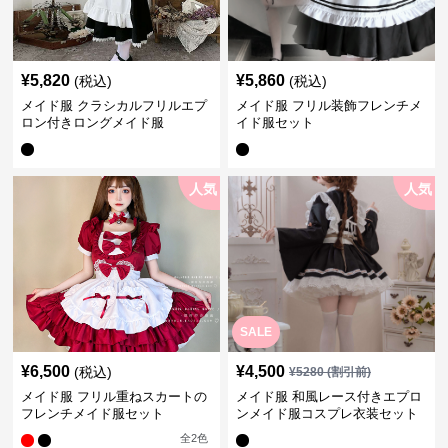
¥
5,820
¥
5,860
(税込)
(税込)
メイド服 クラシカルフリルエプ
メイド服 フリル装飾フレンチメ
ロン付きロングメイド服
イド服セット
人気
人気
SALE
¥
6,500
¥
4,500
(税込)
¥
5280
(割引前)
メイド服 フリル重ねスカートの
メイド服 和風レース付きエプロ
フレンチメイド服セット
ンメイド服コスプレ衣装セット
全
2
色