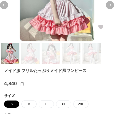
Previous slide
Ne
メイド服 フリルたっぷりメイド風ワンピース
4,840
円
サイズ
S
M
L
XL
2XL