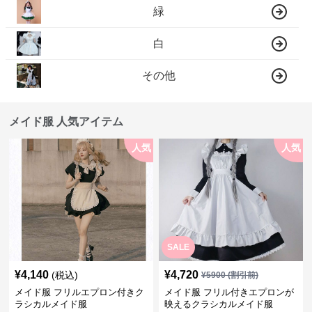
緑
白
その他
メイド服 人気アイテム
人気
人気
SALE
¥
4,140
¥
4,720
(税込)
¥
5900
(割引前)
メイド服 フリルエプロン付きク
メイド服 フリル付きエプロンが
ラシカルメイド服
映えるクラシカルメイド服