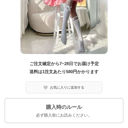
ご注文確定から7~28日でお届け予定
送料は1注文あたり
580
円かかります
お気に入りに追加する
購入時のルール
必ず購入前にお読みください。