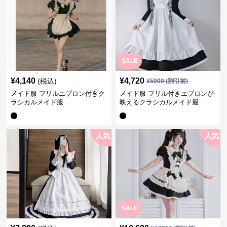
SALE
¥
4,140
¥
4,720
(税込)
¥
5900
(割引前)
メイド服 フリルエプロン付きク
メイド服 フリル付きエプロンが
ラシカルメイド服
映えるクラシカルメイド服
人気
人気
SALE