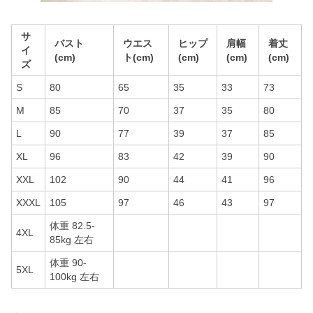
サ
バスト
ウエス
ヒップ
肩幅
着丈
イ
(cm)
ト(cm)
(cm)
(cm)
(cm)
ズ
S
80
65
35
33
73
M
85
70
37
35
80
L
90
77
39
37
85
XL
96
83
42
39
90
XXL
102
90
44
41
96
XXXL
105
97
46
43
97
体重 82.5-
4XL
85kg 左右
体重 90-
5XL
100kg 左右