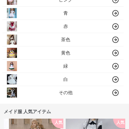
青
赤
茶色
黄色
緑
白
その他
メイド服 人気アイテム
人気
人気