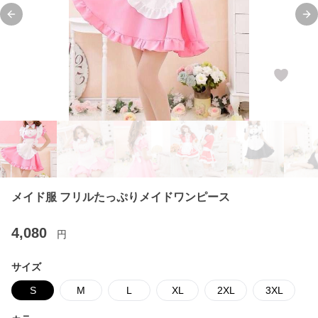
Previous slide
Ne
メイド服 フリルたっぷりメイドワンピース
4,080
円
サイズ
S
M
L
XL
2XL
3XL