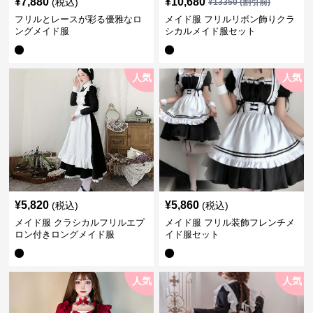
¥
7,880
¥
10,680
(税込)
¥
13350
(割引前)
フリルとレースが彩る優雅なロ
メイド服 フリルリボン飾りクラ
ングメイド服
シカルメイド服セット
人気
人気
¥
5,820
¥
5,860
(税込)
(税込)
メイド服 クラシカルフリルエプ
メイド服 フリル装飾フレンチメ
ロン付きロングメイド服
イド服セット
人気
人気