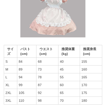
サイ
バスト
ウエスト
推奨体重
推奨身長
ズ
(cm)
(cm)
(kg)
(cm)
S
84
68
40
155
M
89
73
45
160
L
94
78
55
165
XL
99
87
60
170
2XL
105
92
65
175
3XL
110
98
70
180