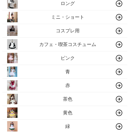
ロング
ミニ・ショート
コスプレ用
カフェ・喫茶コスチューム
ピンク
青
赤
茶色
黄色
緑