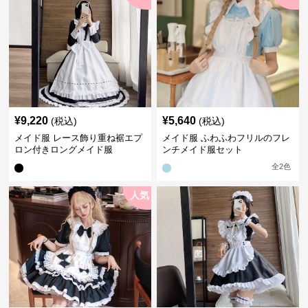
¥
9,220
¥
5,640
(税込)
(税込)
メイド服 レース飾り重ね裾エプ
メイド服 ふわふわフリルのフレ
ロン付きロングメイド服
ンチメイド服セット
全
2
色
人気