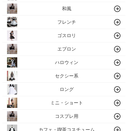
和風
フレンチ
ゴスロリ
エプロン
ハロウィン
セクシー系
ロング
ミニ・ショート
コスプレ用
カフェ・喫茶コスチューム