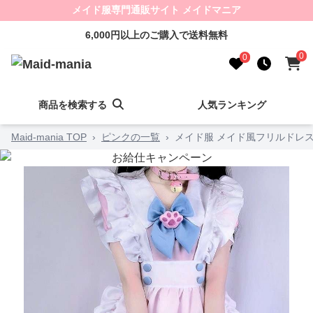
メイド服専門通販サイト メイドマニア
6,000円以上のご購入で送料無料
0
0
商品を検索する
人気ランキング
Maid-mania TOP
›
ピンクの一覧
›
メイド服 メイド風フリルドレス