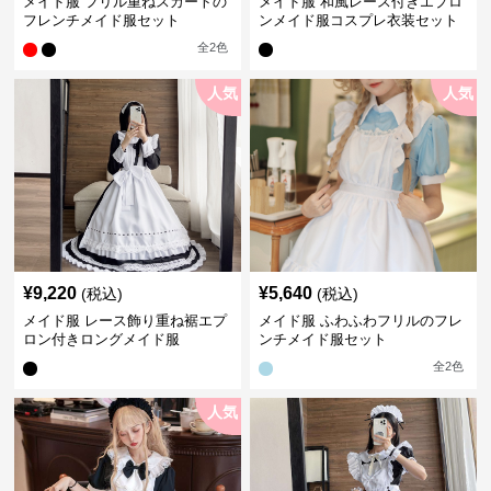
メイド服 フリル重ねスカートの
メイド服 和風レース付きエプロ
フレンチメイド服セット
ンメイド服コスプレ衣装セット
全
2
色
人気
人気
¥
9,220
¥
5,640
(税込)
(税込)
メイド服 レース飾り重ね裾エプ
メイド服 ふわふわフリルのフレ
ロン付きロングメイド服
ンチメイド服セット
全
2
色
人気