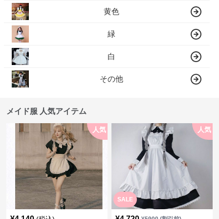
黄色
緑
白
その他
メイド服 人気アイテム
人気
人気
SALE
¥
4,140
¥
4,720