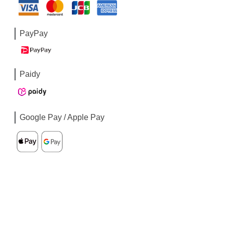
PayPay
Paidy
Google Pay / Apple Pay