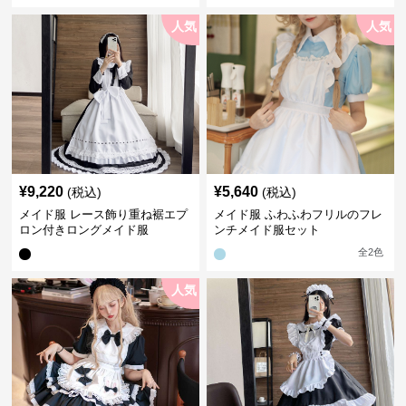
人気
人気
¥
9,220
¥
5,640
(税込)
(税込)
メイド服 レース飾り重ね裾エプ
メイド服 ふわふわフリルのフレ
ロン付きロングメイド服
ンチメイド服セット
全
2
色
人気