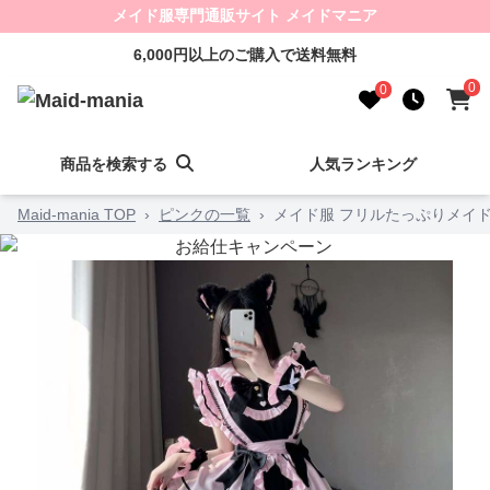
メイド服専門通販サイト メイドマニア
6,000円以上のご購入で送料無料
0
0
商品を検索する
人気ランキング
Maid-mania TOP
›
ピンクの一覧
›
メイド服 フリルたっぷりメイ