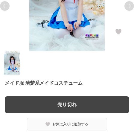
Previous slide
Ne
メイド服 清楚系メイドコスチューム
売り切れ
お気に入りに追加する