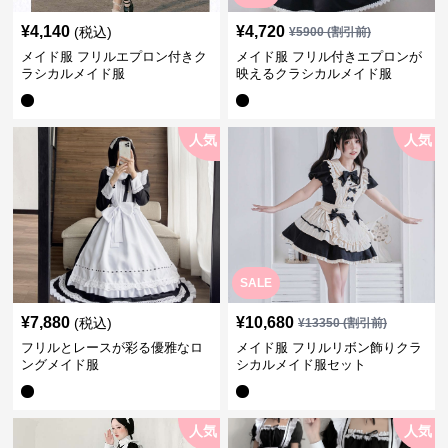
¥
4,140
¥
4,720
(税込)
¥
5900
(割引前)
メイド服 フリルエプロン付きク
メイド服 フリル付きエプロンが
ラシカルメイド服
映えるクラシカルメイド服
人気
人気
SALE
¥
7,880
¥
10,680
(税込)
¥
13350
(割引前)
フリルとレースが彩る優雅なロ
メイド服 フリルリボン飾りクラ
ングメイド服
シカルメイド服セット
人気
人気