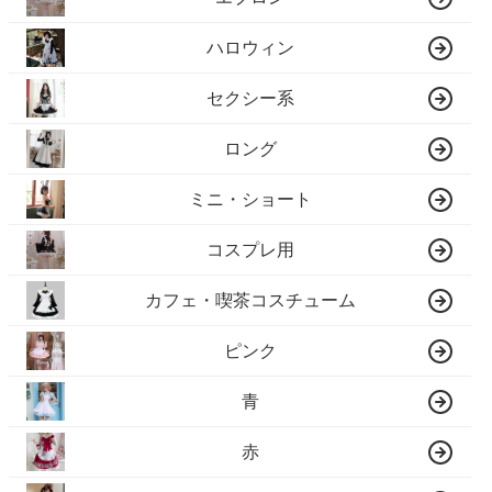
ハロウィン
セクシー系
ロング
ミニ・ショート
コスプレ用
カフェ・喫茶コスチューム
ピンク
青
赤