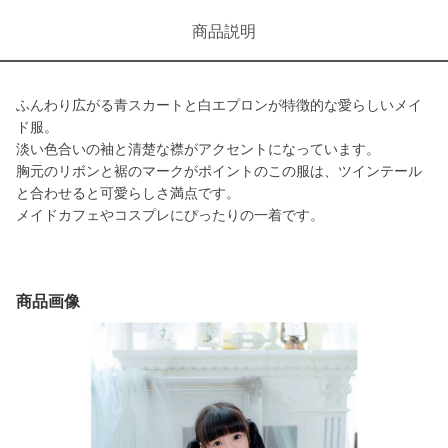
商品説明
ふんわり広がる青スカートと白エプロンが特徴的な愛らしいメイ
ド服。
淡い色合いの袖と清楚な襟がアクセントになっています。
胸元のリボンと裾のマークがポイントのこの服は、ツインテール
と合わせると可愛らしさ満点です。
メイドカフェやコスプレにぴったりの一着です。
商品画像