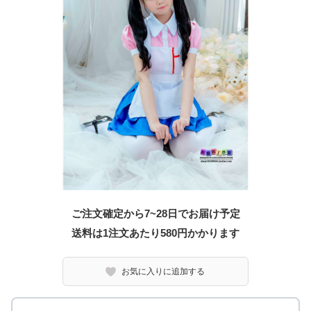
ご注文確定から7~28日でお届け予定
送料は1注文あたり
580
円かかります
お気に入りに追加する