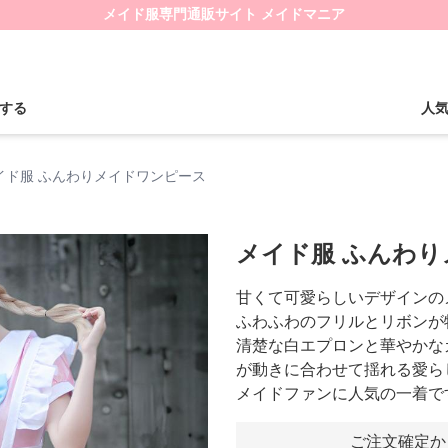
メイド服専門通販サイト メイドマニア
する
人
イド服 ふんわりメイドワンピース
メイド服 ふんわ
甘くて可愛らしいデザインの
ふわふわのフリルとリボンが
清楚な白エプロンと華やかな
が動きに合わせて揺れる愛ら
メイドファンに人気の一着で
ご注文確定か