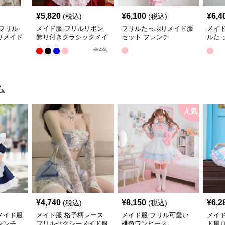
¥
5,820
¥
6,100
¥
6,4
(税込)
(税込)
フリル
メイド服 フリルリボン
フリルたっぷりメイド服
メイ
りメイド
飾り付きクラシックメイ
セット フレンチ
ルた
ド服セット
ド服
全
4
色
ム
人気
¥
4,740
¥
8,150
¥
6,2
(税込)
(税込)
メイド服
メイド服 格子柄レース
メイド服 フリル可愛い
メイ
レンチ
フリルセクシーメイド服
桃色ワンピース
ド風