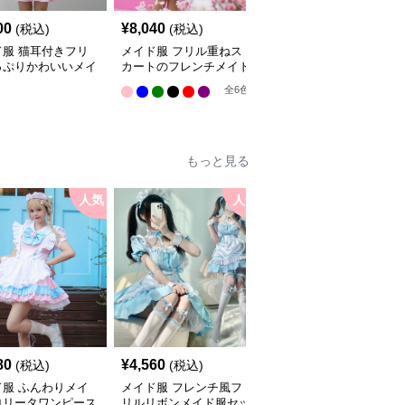
00
¥
8,040
¥
8,150
(税込)
(税込)
(税込)
ド服 猫耳付きフリ
メイド服 フリル重ねス
メイド服 フリル可愛い
っぷりかわいいメイ
カートのフレンチメイド
桃色ワンピース
セット
服
全
2
色
全
6
色
もっと見る
人気
人気
人
80
¥
4,560
¥
4,530
(税込)
(税込)
(税込)
ド服 ふんわりメイ
メイド服 フレンチ風フ
メイド服 クラシカル長
ロリータワンピース
リルリボンメイド服セッ
袖エプロン付き執事風衣