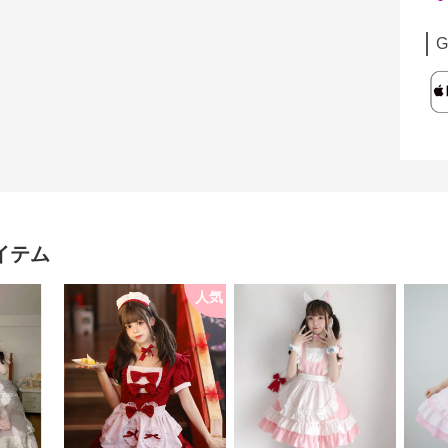
G
イテム
人気