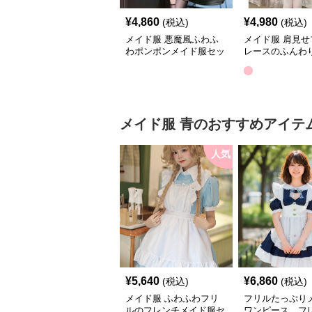
¥
4,860
¥
4,980
(税込)
(税込)
メイド服 悪魔風ふわふ
メイド服 肩見せ
わポンポンメイド服セッ
レースのふんわ
ト
服ワンピース
メイド服
青
のおすすめアイテ
人気
¥
5,640
¥
6,860
(税込)
(税込)
メイド服 ふわふわフリ
フリルたっぷり
ルのフレンチメイド服セ
ワンピース フ