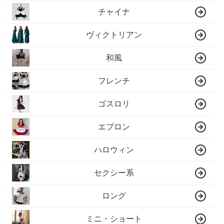
チャイナ
ヴィクトリアン
和風
フレンチ
ゴスロリ
エプロン
ハロウィン
セクシー系
ロング
ミニ・ショート