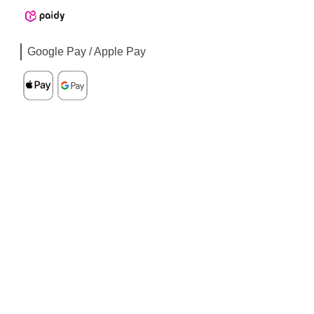
Google Pay / Apple Pay