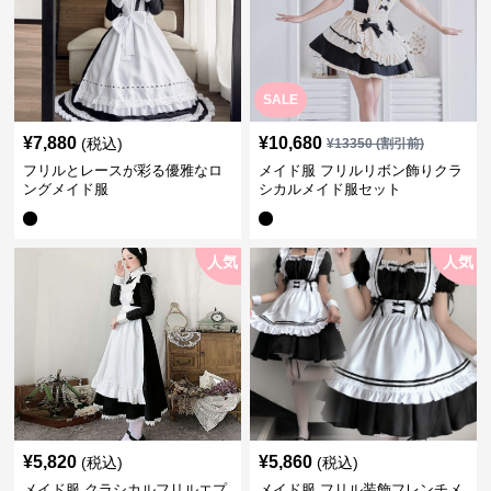
SALE
¥
7,880
¥
10,680
(税込)
¥
13350
(割引前)
フリルとレースが彩る優雅なロ
メイド服 フリルリボン飾りクラ
ングメイド服
シカルメイド服セット
人気
人気
¥
5,820
¥
5,860
(税込)
(税込)
メイド服 クラシカルフリルエプ
メイド服 フリル装飾フレンチメ