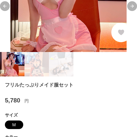
Previous slide
Ne
フリルたっぷりメイド服セット
5,780
円
サイズ
M