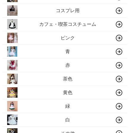
コスプレ用
カフェ・喫茶コスチューム
ピンク
青
赤
茶色
黄色
緑
白