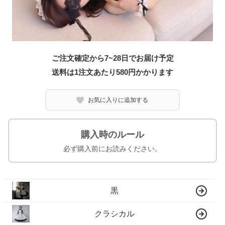
ご注文確定から7~28日でお届け予定
送料は1注文あたり
580
円かかります
お気に入りに追加する
購入時のルール
必ず購入前にお読みください。
黒
クラシカル