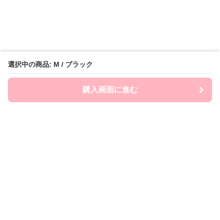
選択中の商品: M / ブラック
購入画面に進む