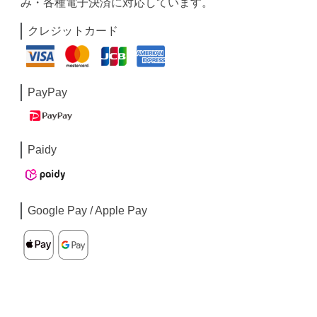
み・各種電子決済に対応しています。
クレジットカード
PayPay
Paidy
Google Pay / Apple Pay