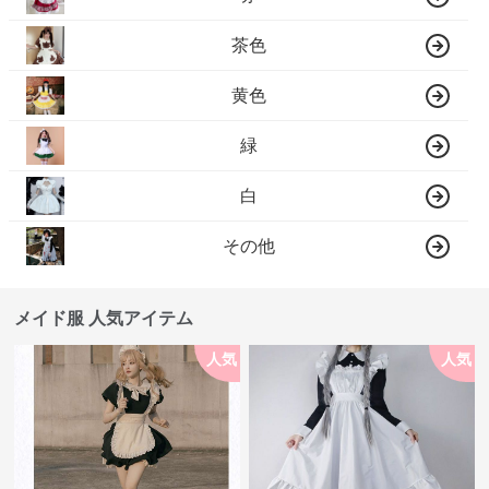
茶色
黄色
緑
白
その他
メイド服 人気アイテム
人気
人気