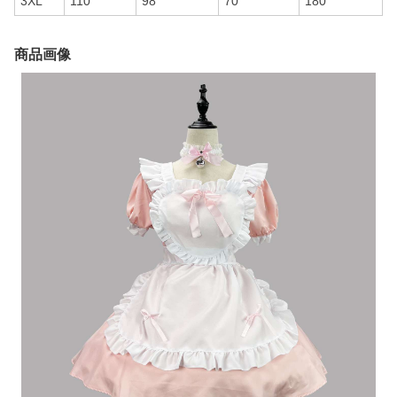
3XL
110
98
70
180
商品画像