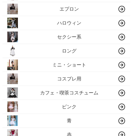
エプロン
ハロウィン
セクシー系
ロング
ミニ・ショート
コスプレ用
カフェ・喫茶コスチューム
ピンク
青
赤