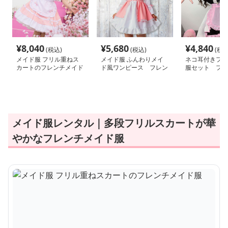
¥
8,040
¥
5,680
¥
4,840
(税込)
(税込)
(税込
メイド服 フリル重ねス
メイド服 ふんわりメイ
ネコ耳付きフリ
カートのフレンチメイド
ド風ワンピース フレン
服セット フレ
服
チ
メイド服レンタル｜多段フリルスカートが華
やかなフレンチメイド服