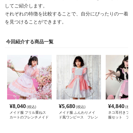
してご紹介します。
それぞれの特徴を比較することで、自分にぴったりの一着
を見つけることができます。
今回紹介する商品一覧
¥
8,040
¥
5,680
¥
4,840
(税込)
(税込)
(税込
メイド服 フリル重ねス
メイド服 ふんわりメイ
ネコ耳付きフリ
カートのフレンチメイド
ド風ワンピース フレン
服セット フレ
服
チ