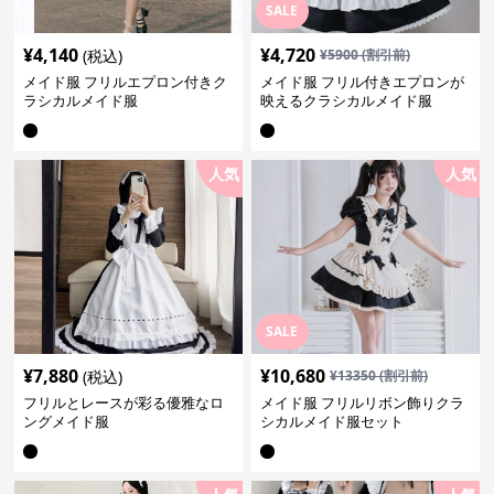
SALE
¥
4,140
¥
4,720
(税込)
¥
5900
(割引前)
メイド服 フリルエプロン付きク
メイド服 フリル付きエプロンが
ラシカルメイド服
映えるクラシカルメイド服
人気
人気
SALE
¥
7,880
¥
10,680
(税込)
¥
13350
(割引前)
フリルとレースが彩る優雅なロ
メイド服 フリルリボン飾りクラ
ングメイド服
シカルメイド服セット