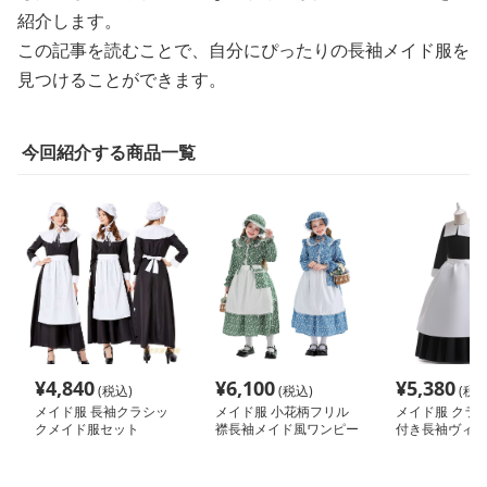
紹介します。
この記事を読むことで、自分にぴったりの長袖メイド服を
見つけることができます。
今回紹介する商品一覧
¥
4,840
¥
6,100
¥
5,380
(税込)
(税込)
(税込
メイド服 長袖クラシッ
メイド服 小花柄フリル
メイド服 クラ
クメイド服セット
襟長袖メイド風ワンピー
付き長袖ヴィク
ス帽子付き
風メイド服