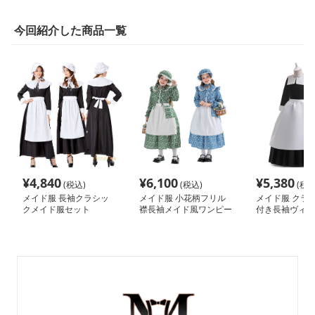
今回紹介した商品一覧
¥
4,840
¥
6,100
¥
5,380
(税込)
(税込)
(税込
メイド服 長袖クラシッ
メイド服 小花柄フリル
メイド服 クラ
クメイド服セット
襟長袖メイド風ワンピー
付き長袖ヴィク
ス帽子付き
風メイド服