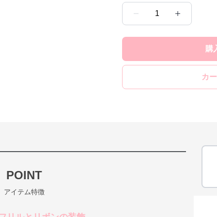
1
購
カー
POINT
アイテム特徴