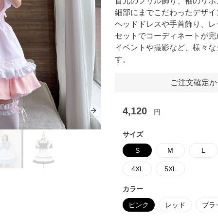
首元のフリル飾り、袖のリボ
細部にまでこだわったデザイ
ヘッドドレスや手首飾り、レ
セットでコーディネートが完
イベントや撮影など、様々な
す。
ご注文確定か
4,120
円
Next slide
サイズ
S
M
L
4XL
5XL
カラー
ピンク
レッド
ブラ