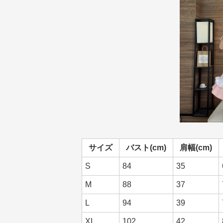
サイズ
バスト(cm)
肩幅(cm)
S
84
35
M
88
37
L
94
39
XL
102
42