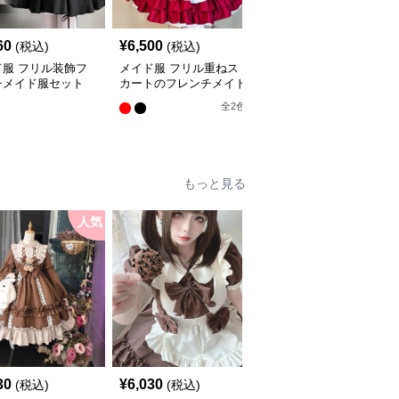
SALE
60
¥
6,500
¥
4,500
(税込)
(税込)
¥
5280
(割引前)
ド服 フリル装飾フ
メイド服 フリル重ねス
メイド服 和風レース付
チメイド服セット
カートのフレンチメイド
きエプロンメイド服コス
服セット
プレ衣装セット
全
2
色
もっと見る
人気
30
¥
6,030
¥
4,840
(税込)
(税込)
(税込)