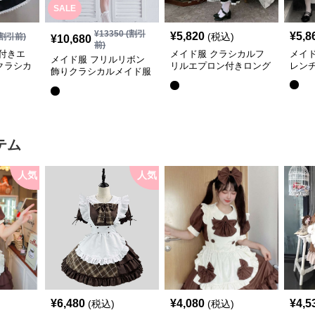
SALE
¥
13350
(割引
¥
5,820
¥
5,8
(税込)
割引前)
¥
10,680
前)
付きエ
メイド服 クラシカルフ
メイ
メイド服 フリルリボン
クラシカ
リルエプロン付きロング
レン
飾りクラシカルメイド服
メイド服
セット
テム
人気
人気
¥
6,480
¥
4,080
¥
4,5
(税込)
(税込)