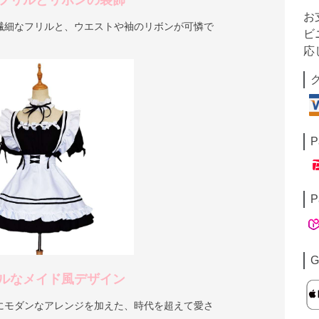
フリルとリボンの装飾
お
繊細なフリルと、ウエストや袖のリボンが可憐で
ビ
応
P
P
G
ルなメイド風デザイン
にモダンなアレンジを加えた、時代を超えて愛さ