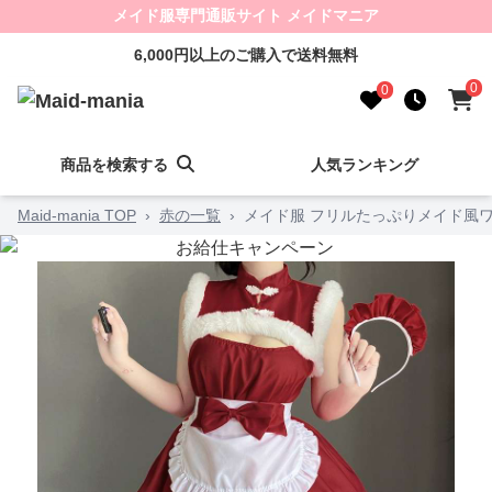
メイド服専門通販サイト メイドマニア
6,000円以上のご購入で送料無料
0
0
商品を検索する
人気ランキング
Maid-mania TOP
›
赤の一覧
›
メイド服 フリルたっぷりメイド風