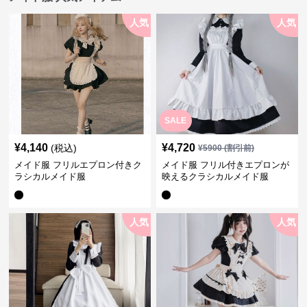
人気
人気
SALE
¥
4,140
¥
4,720
(税込)
¥
5900
(割引前)
メイド服 フリルエプロン付きク
メイド服 フリル付きエプロンが
ラシカルメイド服
映えるクラシカルメイド服
人気
人気