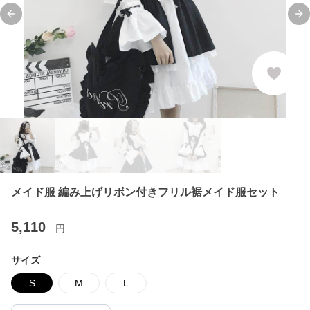
Previous slide
Ne
メイド服 編み上げリボン付きフリル裾メイド服セット
5,110
円
サイズ
S
M
L