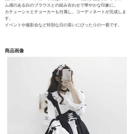
ム感のある白のブラウスとの組み合わせで華やかな印象に。
カチューシャとチョーカーも付属し、コーディネートが完成しま
す。
イベントや撮影会など特別な日の装いにぴったりの一着です。
商品画像