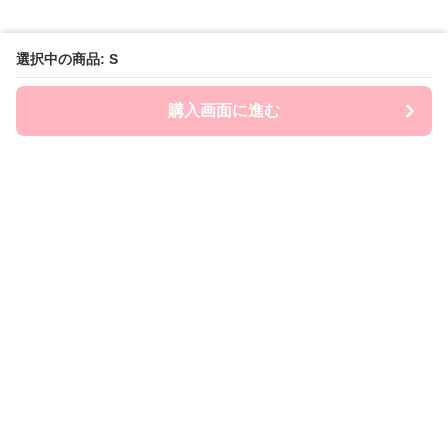
選択中の商品: S
購入画面に進む
Maid-mania
について
会社概要