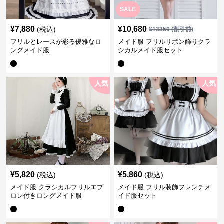
SALE
¥
7,880
¥
10,680
(税込)
¥
13350
(割引前)
フリルとレースが彩る優雅なロ
メイド服 フリルリボン飾りクラ
ングメイド服
シカルメイド服セット
人気
人気
¥
5,820
¥
5,860
(税込)
(税込)
メイド服 クラシカルフリルエプ
メイド服 フリル装飾フレンチメ
ロン付きロングメイド服
イド服セット