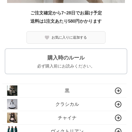
ご注文確定から7~28日でお届け予定
送料は1注文あたり
580
円かかります
お気に入りに追加する
購入時のルール
必ず購入前にお読みください。
黒
クラシカル
チャイナ
ヴィクトリアン