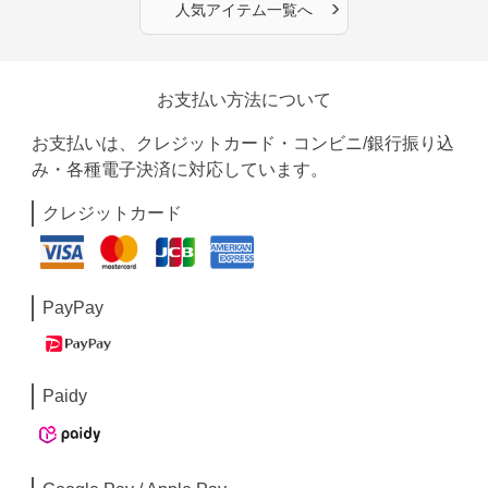
›
人気アイテム一覧へ
お支払い方法について
お支払いは、クレジットカード・コンビニ/銀行振り込
み・各種電子決済に対応しています。
クレジットカード
PayPay
Paidy