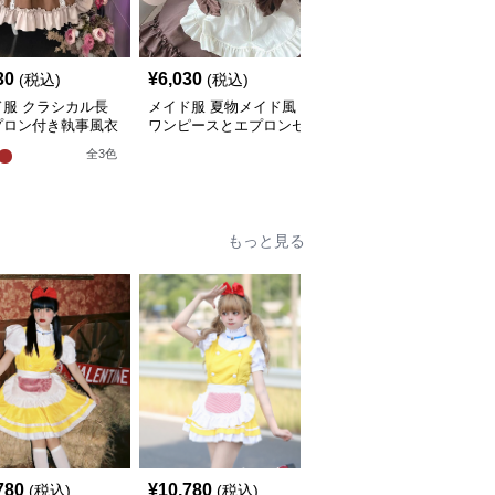
30
¥
6,030
¥
4,840
(税込)
(税込)
(税込)
ド服 クラシカル長
メイド服 夏物メイド風
くま耳帽子付きエプロン
プロン付き執事風衣
ワンピースとエプロンセ
もこもこメイド服 熊仮
ット
ット
装衣装
全
3
色
もっと見る
780
¥
10,780
¥
6,060
(税込)
(税込)
(税込)