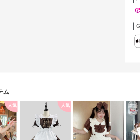
G
テム
人気
人気