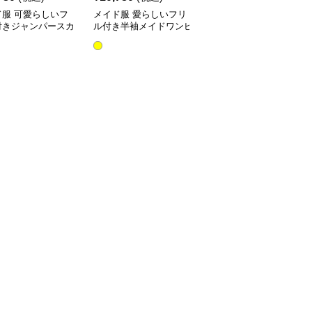
ド服 可愛らしいフ
メイド服 愛らしいフリ
メイド服 メイド服 クリ
付きジャンパースカ
ル付き半袖メイドワンピ
ームフリル格子柄メイド
風衣装
ース
ワンピース
全
2
色