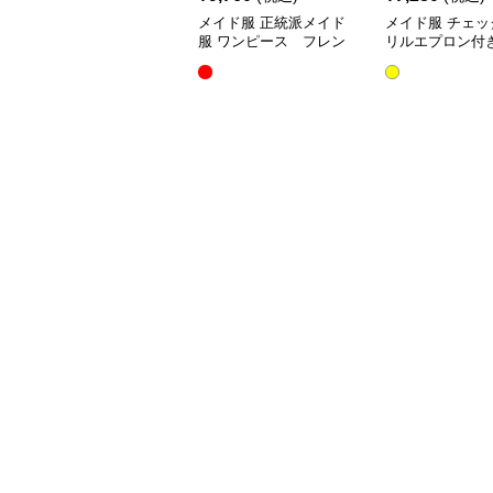
メイド服 正統派メイド
メイド服 チェッ
服 ワンピース フレン
リルエプロン付
チ
ース