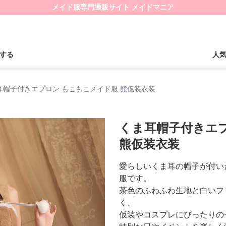
メイド服専門通販サイト メイドマニア
する
人
耳帽子付きエプロン もこもこメイド服 熊仮装衣装
くま耳帽子付きエ
熊仮装衣装
愛らしいくま耳の帽子が付い
服です。
茶色のふわふわ生地と白いフ
く、
仮装やコスプレにぴったりの