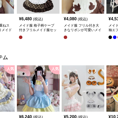
¥
6,480
¥
4,080
¥
4,5
(税込)
(税込)
重ねス
メイド服 格子柄ケープ
メイド服 フリル付き大
メイ
りメイド
付きフリルメイド服セッ
きなリボンが可愛いメイ
袖エ
ト
ド服
装セ
テム
人気
人気
¥
6,240
¥
5,200
¥
10,
(税込)
(税込)