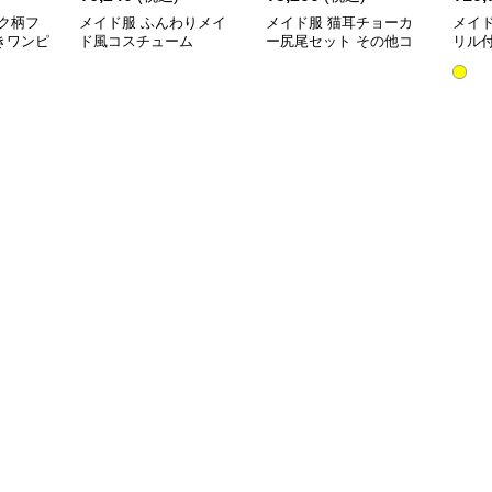
ク柄フ
メイド服 ふんわりメイ
メイド服 猫耳チョーカ
メイ
きワンピ
ド風コスチューム
ー尻尾セット その他コ
リル
スプレ用品
ート