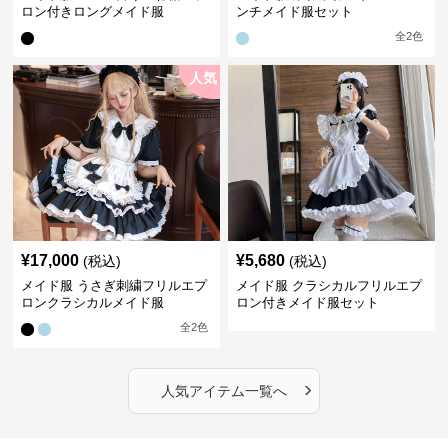
ロン付きロングメイド服
ンチメイド服セット
全
2
色
人気
¥
17,000
¥
5,680
(税込)
(税込)
メイド服 うさぎ刺繍フリルエプ
メイド服 クラシカルフリルエプ
ロンクラシカルメイド服
ロン付きメイド服セット
全
2
色
›
人気アイテム一覧へ