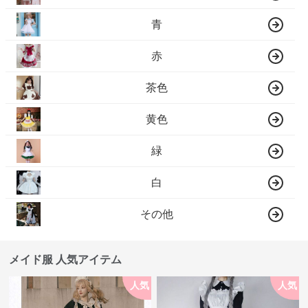
青
赤
茶色
黄色
緑
白
その他
メイド服 人気アイテム
人気
人気