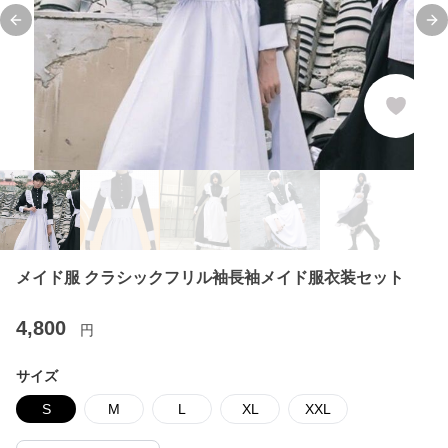
Previous slide
Ne
メイド服 クラシックフリル袖長袖メイド服衣装セット
4,800
円
サイズ
S
M
L
XL
XXL