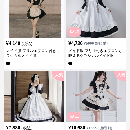
SALE
¥
4,140
¥
4,720
(税込)
¥
5900
(割引前)
メイド服 フリルエプロン付きク
メイド服 フリル付きエプロンが
ラシカルメイド服
映えるクラシカルメイド服
人気
人気
SALE
¥
7,880
¥
10,680
(税込)
¥
13350
(割引前)