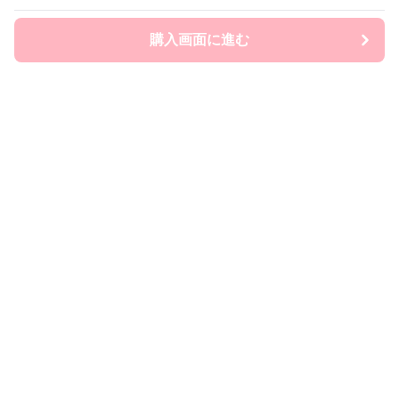
購入画面に進む
Maid-mania
について
会社概要
利用規約