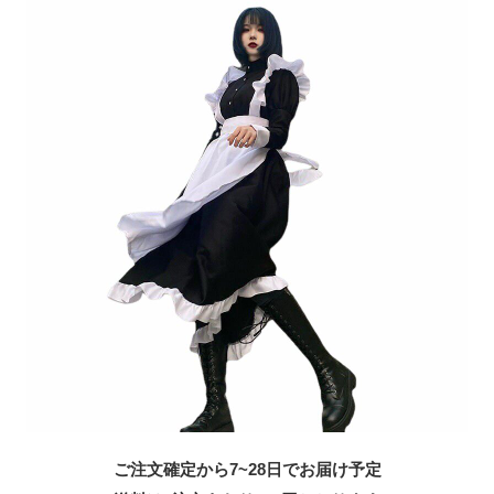
ご注文確定から7~28日でお届け予定