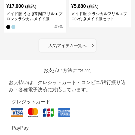
¥
17,000
¥
5,680
(税込)
(税込)
メイド服 うさぎ刺繍フリルエプ
メイド服 クラシカルフリルエプ
ロンクラシカルメイド服
ロン付きメイド服セット
全
2
色
›
人気アイテム一覧へ
お支払い方法について
お支払いは、クレジットカード・コンビニ/銀行振り込
み・各種電子決済に対応しています。
クレジットカード
PayPay