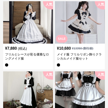
人気
人気
SALE
¥
7,880
¥
10,680
(税込)
¥
13350
(割引前)
フリルとレースが彩る優雅なロ
メイド服 フリルリボン飾りクラ
ングメイド服
シカルメイド服セット
人気
人気