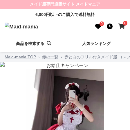
メイド服専門通販サイト メイドマニア
6,000円以上のご購入で送料無料
0
0
商品を検索する
人気ランキング
Maid-mania TOP
›
赤の一覧
›
赤と白のフリル付きメイド服 コスプ