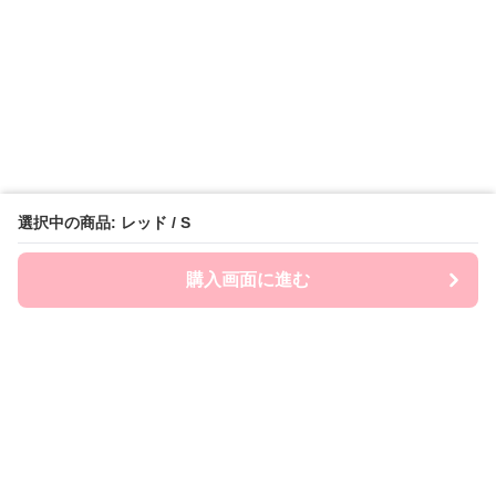
選択中の商品: レッド / S
購入画面に進む