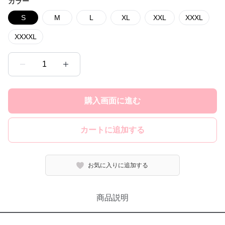
カラー
S
M
L
XL
XXL
XXXL
XXXXL
1
購入画面に進む
カートに追加する
お気に入りに追加する
商品説明