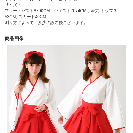
サイズ：
フリー：バスト87
90CM，ウエスト70
74CM，着丈-トップス
53CM, スカート40CM,
測り方によって、多少の誤差後ございます。
商品画像