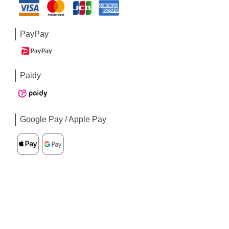
PayPay
Paidy
Google Pay / Apple Pay