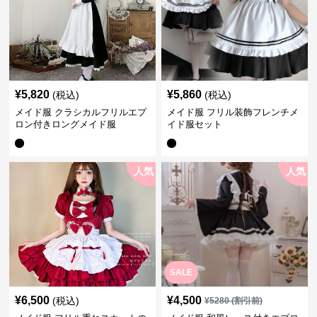
¥
5,820
¥
5,860
(税込)
(税込)
メイド服 クラシカルフリルエプ
メイド服 フリル装飾フレンチメ
ロン付きロングメイド服
イド服セット
人気
人気
SALE
¥
6,500
¥
4,500
(税込)
¥
5280
(割引前)