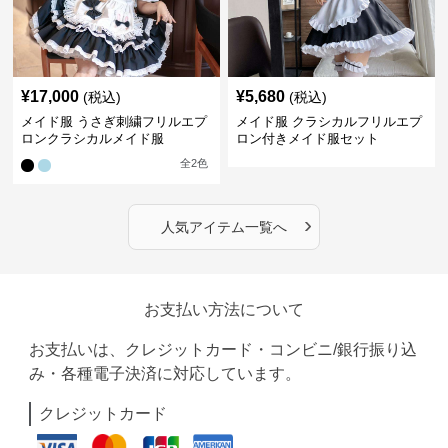
¥
17,000
¥
5,680
(税込)
(税込)
メイド服 うさぎ刺繍フリルエプ
メイド服 クラシカルフリルエプ
ロンクラシカルメイド服
ロン付きメイド服セット
全
2
色
›
人気アイテム一覧へ
お支払い方法について
お支払いは、クレジットカード・コンビニ/銀行振り込
み・各種電子決済に対応しています。
クレジットカード