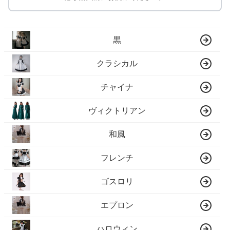
黒
クラシカル
チャイナ
ヴィクトリアン
和風
フレンチ
ゴスロリ
エプロン
ハロウィン