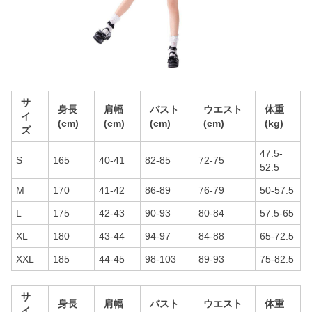
サ
身長
肩幅
バスト
ウエスト
体重
イ
(cm)
(cm)
(cm)
(cm)
(kg)
ズ
47.5-
S
165
40-41
82-85
72-75
52.5
M
170
41-42
86-89
76-79
50-57.5
L
175
42-43
90-93
80-84
57.5-65
XL
180
43-44
94-97
84-88
65-72.5
XXL
185
44-45
98-103
89-93
75-82.5
サ
身長
肩幅
バスト
ウエスト
体重
イ