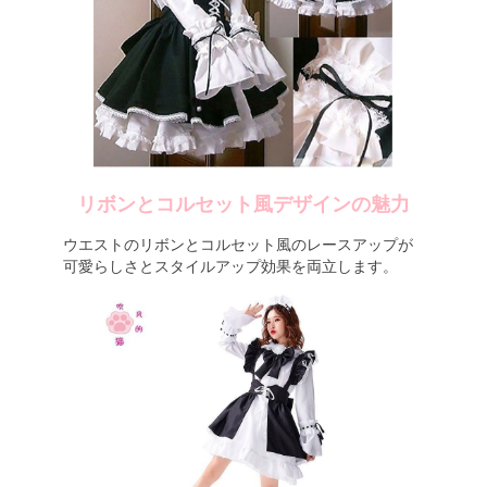
リボンとコルセット風デザインの魅力
ウエストのリボンとコルセット風のレースアップが
可愛らしさとスタイルアップ効果を両立します。