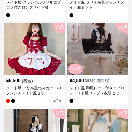
メイド服 クラシカルフリルエプ
メイド服 フリル装飾フレンチメ
ロン付きロングメイド服
イド服セット
人気
人気
SALE
¥
6,500
¥
4,500
(税込)
¥
5280
(割引前)
メイド服 フリル重ねスカートの
メイド服 和風レース付きエプロ
フレンチメイド服セット
ンメイド服コスプレ衣装セット
全
2
色
人気
人気